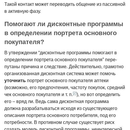
Такой контакт может переводить общение из пассивной
в активную фазу.
Помогают ли дисконтные программы
в определении портрета основного
покупателя?
В утверждении “дисконтные про­граммы помогают в
определении портрета основного покупателя” пере­
путаны причина и следствие. Действи­тельно, грамотно
организованная дисконтная система может помочь
уточнить
портрет основного покупа­теля аптеки
(возможно, его предпо­чтения, частоту покупок, средний
[2]
чек основного покупателя и т. п.
), но вот определить
его – вряд ли. Ведь сама дисконтная программа
должна раз­рабатываться исходя из существующе­го
описания портрета основного по­требителя, под его
потребности. В противном случае существует риск
создать модель дисконтной програм­мы, неинтересной