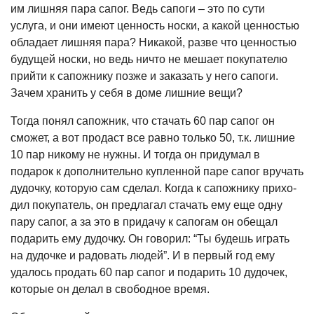
им лишняя пара сапог. Ведь сапоги – это по сути
услуга, и они имеют ценность носки, а какой ценно­стью
обладает лишняя пара? Никакой, разве что ценностью
будущей носки, но ведь ничто не мешает покупателю
прий­ти к сапожнику позже и заказать у него сапоги.
Зачем хранить у себя в доме лишние вещи?
Тогда понял сапожник, что стачать 60 пар сапог он
сможет, а вот продаст все равно только 50, т.к. лишние
10 пар никому не нужны. И тогда он придумал в
подарок к дополнительно купленной паре сапог вручать
дудочку, которую сам сделал. Когда к сапожнику прихо­
дил покупатель, он предлагал стачать ему еще одну
пару сапог, а за это в при­дачу к сапогам он обещал
подарить ему дудочку. Он говорил: “Ты будешь играть
на дудочке и радовать людей”. И в пер­вый год ему
удалось продать 60 пар са­пог и подарить 10 дудочек,
которые он делал в свободное время.