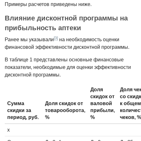
Примеры расчетов приведе­ны ниже.
Влияние дисконтной программы на
прибыльность аптеки
[3]
Ранее мы указывали
на необходи­мость оценки
финансовой эффектив­ности дисконтной программы.
В таблице 1 представлены основные финансовые
показатели, необходимые для оценки эффективности
дисконтной программы.
Доля
Доля че
скидок от
со скид
Сумма
Доля скидок от
валовой
к общем
скидки за
товарооборота,
прибыли,
количес
период, руб.
%
%
чеков, 
x