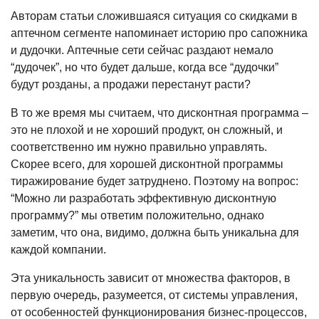
Авторам статьи сложившаяся ситу­ация со скидками в
аптечном сегменте напоминает историю про сапожника
и дудочки. Аптечные сети сейчас раздают немало
“дудочек”, но что будет дальше, когда все “дудочки”
будут розданы, а продажи перестанут расти?
В то же время мы считаем, что дисконтная программа –
это не пло­хой и не хороший продукт, он слож­ный, и
соответственно им нужно правильно управлять.
Скорее всего, для хорошей дисконтной программы
тиражирование будет затруднено. Поэтому на вопрос:
“Можно ли раз­работать эффективную дисконтную
программу?” мы ответим положитель­но, однако
заметим, что она, видимо, должна быть уникальна для
каждой компании.
Эта уникальность зависит от множества факторов, в
первую оче­редь, разумеется, от системы управле­ния,
от особенностей функциониро­вания бизнес-процессов,