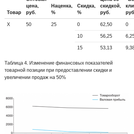
цена,
Наценка,
Скидка,
скидкой,
кли
Товар
руб.
%
%
руб.
руб
X
50
25
0
62,50
0
10
56,25
6,2
15
53,13
9,3
Таблица 4. Изменение финансовых показателей
товарной позиции при предоставлении скидки и
увеличении продаж на 50%