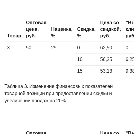
Оптовая
Цена со
“В
цена,
Наценка,
Скидка,
скидкой,
кли
Товар
руб.
%
%
руб.
руб
X
50
25
0
62,50
0
10
56,25
6,2
15
53,13
9,3
Таблица 3. Изменение финансовых показателей
товарной позиции при предоставлении скидки и
увеличении продаж на 20%
Оптовая
Цена со
“В