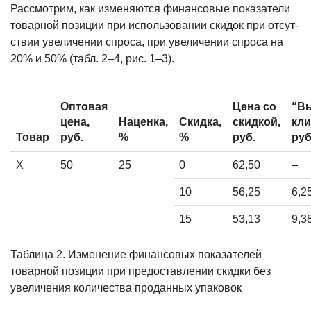
Рассмотрим, как изменяются фи­нансовые показатели
товарной позиции при использовании скидок при отсут­
ствии увеличении спроса, при увеличе­нии спроса на
20% и 50% (табл. 2–4, рис. 1–3).
Оптовая
Цена со
“В
цена,
Наценка,
Скидка,
скидкой,
кли
Товар
руб.
%
%
руб.
руб
X
50
25
0
62,50
–
10
56,25
6,2
15
53,13
9,3
Таблица 2. Изменение финансовых показателей
товарной позиции при предоставлении скидки без
увеличения количества проданных упаковок