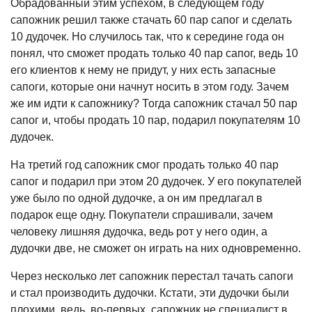
Обрадованный этим успехом, в сле­дующем году
сапожник решил также стачать 60 пар сапог и сделать
10 дудочек. Но случилось так, что к середине года он
понял, что сможет продать только 40 пар сапог, ведь 10
его клиентов к нему не придут, у них есть запасные
сапоги, кото­рые они начнут носить в этом году. Зачем
же им идти к сапожнику? Тогда сапожник стачал 50 пар
сапог и, чтобы продать 10 пар, подарил покупателям 10
дудочек.
На третий год сапожник смог про­дать только 40 пар
сапог и подарил при этом 20 дудочек. У его покупателей
уже было по одной дудочке, а он им предлагал в
подарок еще одну. Покупатели спраши­вали, зачем
человеку лишняя дудочка, ведь рот у него один, а
дудочки две, не сможет он играть на них одновременно.
Через несколько лет сапожник пере­стал тачать сапоги
и стал производить дудочки. Кстати, эти дудочки были
плохими, ведь, во-первых, сапожник не специалист в