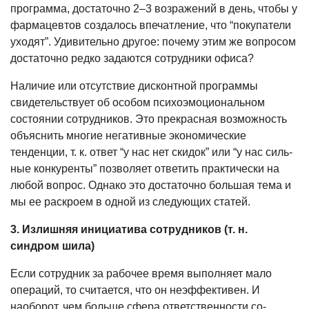
программа, доста­точно 2–3 возражений в день, чтобы у
фармацевтов создалось впечатление, что “покупатели
уходят”. Удивительно дру­гое: почему этим же вопросом
достаточ­но редко задаются сотрудники офиса?
Наличие или отсутствие дисконт­ной программы
свидетельствует об особом психоэмоциональном
состоя­нии сотрудников. Это прекрасная воз­можность
объяснить многие негатив­ные экономические
тенденции, т. к. от­вет “у нас нет скидок” или “у нас силь­
ные конкуренты” позволяет ответить практически на
любой вопрос. Однако это достаточно большая тема и
мы ее раскроем в одной из следующих статей.
3. Излишняя инициатива сотруд­ников (т. н.
синдром шила)
Если сотрудник за рабочее время выполняет мало
операций, то считает­ся, что он неэффективен. И
наоборот, чем больше сфера ответственности со­