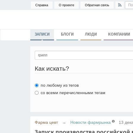
Справка
О проекте
Обратная связь
ЗАПИСИ
БЛОГИ
ЛЮДИ
КОМПАНИИ
Как искать?
по любому из тегов
со всеми перечисленными тегам
Фарма цевт
→
Новости фармрынка
13 дек
Запуск производства российской 