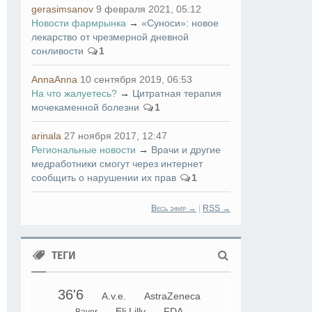
gerasimsanov
9 февраля 2021, 05:12
Новости фармрынка
→
«Суноси»: новое
лекарство от чрезмерной дневной
сонливости
1
AnnaAnna
10 сентября 2019, 06:53
На что жалуетесь?
→
Цитратная терапия
мочекаменной болезни
1
arinala
27 ноября 2017, 12:47
Региональные новости
→
Врачи и другие
медработники смогут через интернет
сообщить о нарушении их прав
1
Весь эфир →
|
RSS →
ТЕГИ
36'6
A.v.e.
AstraZeneca
Eli Lilly
FDA