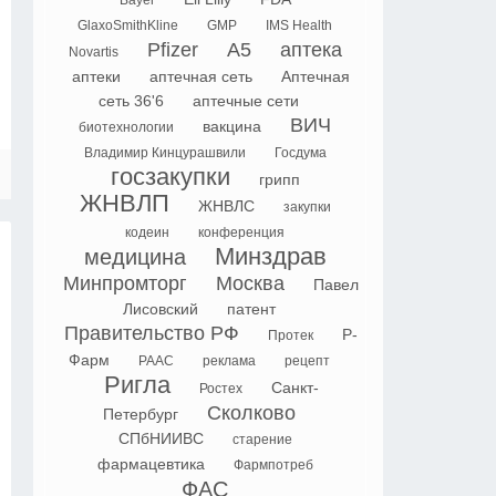
Bayer
GlaxoSmithKline
GMP
IMS Health
Pfizer
А5
аптека
Novartis
аптеки
аптечная сеть
Аптечная
сеть 36'6
аптечные сети
ВИЧ
вакцина
биотехнологии
Владимир Кинцурашвили
Госдума
госзакупки
грипп
ЖНВЛП
ЖНВЛС
закупки
кодеин
конференция
Минздрав
медицина
Минпромторг
Москва
Павел
Лисовский
патент
Правительство РФ
Р-
Протек
Фарм
РААС
реклама
рецепт
Ригла
Санкт-
Ростех
Сколково
Петербург
СПбНИИВС
старение
фармацевтика
Фармпотреб
ФАС