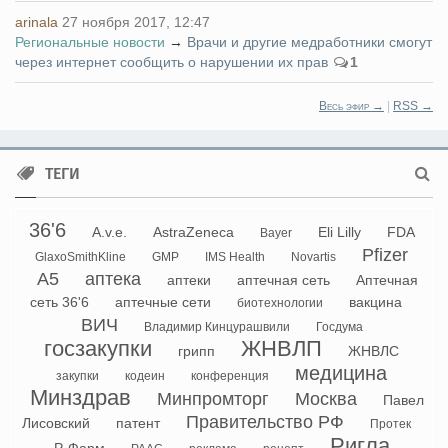
arinala
27 ноября 2017, 12:47
Региональные новости
→
Врачи и другие медработники смогут
через интернет сообщить о нарушении их прав
1
Весь эфир →
|
RSS →
ТЕГИ
36'6
A.v.e.
AstraZeneca
Eli Lilly
FDA
Bayer
Pfizer
GlaxoSmithKline
GMP
IMS Health
Novartis
А5
аптека
аптеки
аптечная сеть
Аптечная
сеть 36'6
аптечные сети
вакцина
биотехнологии
ВИЧ
Владимир Кинцурашвили
Госдума
госзакупки
ЖНВЛП
грипп
ЖНВЛС
медицина
закупки
кодеин
конференция
Минздрав
Минпромторг
Москва
Павел
Правительство РФ
Лисовский
патент
Протек
Ригла
Р-Фарм