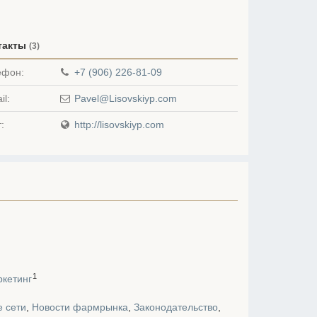
такты
(3)
ефон:
+7 (906) 226-81-09
il:
Pavel@Lisovskiyp.com
:
http://lisovskiyp.com
1
кетинг
 сети
,
Новости фармрынка
,
Законодательство
,