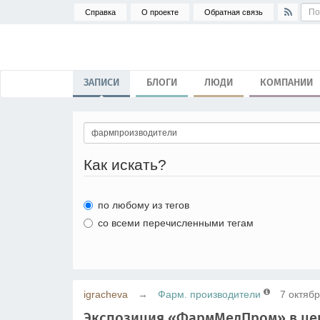
Справка
О проекте
Обратная связь
ЗАПИСИ
БЛОГИ
ЛЮДИ
КОМПАНИИ
Как искать?
по любому из тегов
со всеми перечисленными тегам
igracheva
→
Фарм. производители
7 октябр
Экспозиция «ФармМедПром» в цен