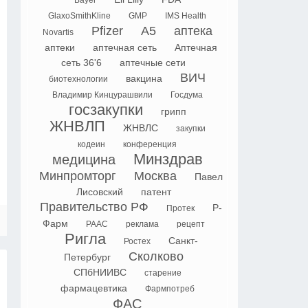
Bayer
GlaxoSmithKline
GMP
IMS Health
Pfizer
А5
аптека
Novartis
аптеки
аптечная сеть
Аптечная
сеть 36'6
аптечные сети
ВИЧ
вакцина
биотехнологии
Владимир Кинцурашвили
Госдума
госзакупки
грипп
ЖНВЛП
ЖНВЛС
закупки
кодеин
конференция
Минздрав
медицина
Минпромторг
Москва
Павел
Лисовский
патент
Правительство РФ
Р-
Протек
Фарм
РААС
реклама
рецепт
Ригла
Санкт-
Ростех
Сколково
Петербург
СПбНИИВС
старение
фармацевтика
Фармпотреб
ФАС