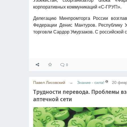
Узбекистан, соорганизатор блока «Фа
корпоративных коммуникаций «С-ГРУП».
Делегацию Минпромторга России возгла
Федерации Денис Мантуров. Республику У
торговли Сардор Умурзаков. С российской 
0
Павел Лисовский
→
Знание - сила!
20 февр
Трудности перевода. Проблемы в
аптечной сети