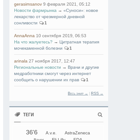
gerasimsanov
9 февраля 2021, 05:12
Новости фармрынка
→
«Суноси»: новое
лекарство от чрезмерной дневной
сонливости
1
AnnaAnna
10 сентября 2019, 06:53
На что жалуетесь?
→
Цитратная терапия
мочекаменной болезни
1
arinala
27 ноября 2017, 12:47
Региональные новости
→
Врачи и другие
медработники смогут через интернет
сообщить о нарушении их прав
1
Весь эфир →
|
RSS →
ТЕГИ
36'6
A.v.e.
AstraZeneca
Eli Lilly
FDA