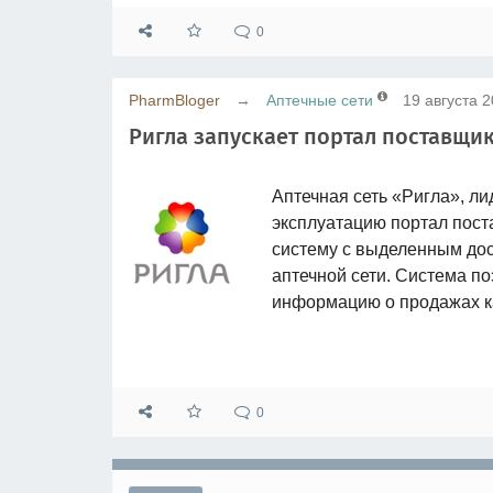
0
PharmBloger
→
Аптечные сети
19 августа 2
Ригла запускает портал поставщи
Аптечная сеть «Ригла», л
эксплуатацию портал пос
систему с выделенным дос
аптечной сети. Система п
информацию о продажах как
0