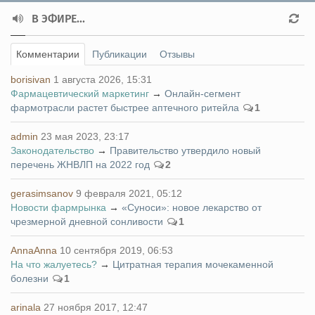
В ЭФИРЕ...
Комментарии
Публикации
Отзывы
borisivan
1 августа 2026, 15:31
Фармацевтический маркетинг
→
Онлайн-сегмент
фармотрасли растет быстрее аптечного ритейла
1
admin
23 мая 2023, 23:17
Законодательство
→
Правительство утвердило новый
перечень ЖНВЛП на 2022 год
2
gerasimsanov
9 февраля 2021, 05:12
Новости фармрынка
→
«Суноси»: новое лекарство от
чрезмерной дневной сонливости
1
AnnaAnna
10 сентября 2019, 06:53
На что жалуетесь?
→
Цитратная терапия мочекаменной
болезни
1
arinala
27 ноября 2017, 12:47