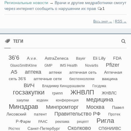
Региональные новости
→
Врачи и другие медработники смогут
через интернет сообщить о нарушении их прав
1
Весь эфир →
|
RSS →
ТЕГИ
36'6
A.v.e.
AstraZeneca
Eli Lilly
FDA
Bayer
Pfizer
GlaxoSmithKline
GMP
IMS Health
Novartis
А5
аптека
аптеки
аптечная сеть
Аптечная
сеть 36'6
аптечные сети
вакцина
биотехнологии
ВИЧ
Владимир Кинцурашвили
Госдума
госзакупки
ЖНВЛП
грипп
ЖНВЛС
медицина
закупки
кодеин
конференция
Минздрав
Минпромторг
Москва
Павел
Правительство РФ
Лисовский
патент
Протек
Ригла
Р-Фарм
РААС
реклама
рецепт
Сколково
Санкт-Петербург
СПбНИИВС
Ростех