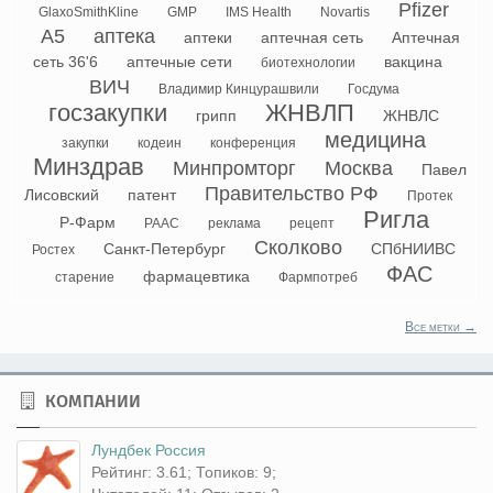
Pfizer
GlaxoSmithKline
GMP
IMS Health
Novartis
А5
аптека
аптеки
аптечная сеть
Аптечная
сеть 36'6
аптечные сети
вакцина
биотехнологии
ВИЧ
Владимир Кинцурашвили
Госдума
госзакупки
ЖНВЛП
грипп
ЖНВЛС
медицина
закупки
кодеин
конференция
Минздрав
Минпромторг
Москва
Павел
Правительство РФ
Лисовский
патент
Протек
Ригла
Р-Фарм
РААС
реклама
рецепт
Сколково
Санкт-Петербург
СПбНИИВС
Ростех
ФАС
фармацевтика
старение
Фармпотреб
Все метки →
КОМПАНИИ
Лундбек Россия
Рейтинг: 3.61; Топиков: 9;