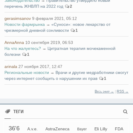
Законодательство
→
Правительство утвердило новый
перечень ЖНВЛП на 2022 год
2
gerasimsanov
9 февраля 2021, 05:12
Новости фармрынка
→
«Суноси»: новое лекарство от
чрезмерной дневной сонливости
1
AnnaAnna
10 сентября 2019, 06:53
На что жалуетесь?
→
Цитратная терапия мочекаменной
болезни
1
arinala
27 ноября 2017, 12:47
Региональные новости
→
Врачи и другие медработники смогут
через интернет сообщить о нарушении их прав
1
Весь эфир →
|
RSS →
ТЕГИ
36'6
A.v.e.
AstraZeneca
Eli Lilly
FDA
Bayer