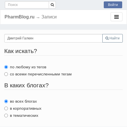
Войти
PharmBlog.ru
→ Записи
Найти
Как искать?
по любому из тегов
со всеми перечисленными тегам
В каких блогах?
во всех блогах
в корпоративных
в тематических