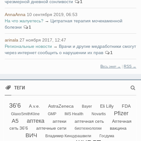
чрезмерной дневной сонливости
1
AnnaAnna
10 сентября 2019, 06:53
На что жалуетесь?
→
Цитратная терапия мочекаменной
болезни
1
arinala
27 ноября 2017, 12:47
Региональные новости
→
Врачи и другие медработники смогут
через интернет сообщить о нарушении их прав
1
Весь эфир →
|
RSS →
ТЕГИ
36'6
A.v.e.
AstraZeneca
Eli Lilly
FDA
Bayer
Pfizer
GlaxoSmithKline
GMP
IMS Health
Novartis
А5
аптека
аптеки
аптечная сеть
Аптечная
сеть 36'6
аптечные сети
вакцина
биотехнологии
ВИЧ
Владимир Кинцурашвили
Госдума