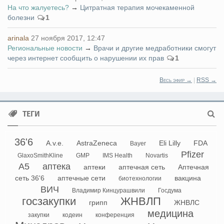
На что жалуетесь?
→
Цитратная терапия мочекаменной
болезни
1
arinala
27 ноября 2017, 12:47
Региональные новости
→
Врачи и другие медработники смогут
через интернет сообщить о нарушении их прав
1
Весь эфир →
|
RSS →
ТЕГИ
36'6
A.v.e.
AstraZeneca
Eli Lilly
FDA
Bayer
Pfizer
GlaxoSmithKline
GMP
IMS Health
Novartis
А5
аптека
аптеки
аптечная сеть
Аптечная
сеть 36'6
аптечные сети
вакцина
биотехнологии
ВИЧ
Владимир Кинцурашвили
Госдума
госзакупки
ЖНВЛП
грипп
ЖНВЛС
медицина
закупки
кодеин
конференция