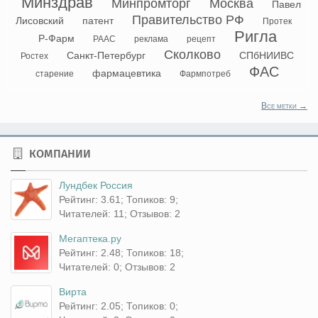
Минздрав
Минпромторг
Москва
Павел
Правительство РФ
Лисовский
патент
Протек
Ригла
Р-Фарм
РААС
реклама
рецепт
Сколково
Санкт-Петербург
СПбНИИВС
Ростех
ФАС
фармацевтика
старение
Фармпотреб
Все метки →
КОМПАНИИ
Лундбек Россия
Рейтинг: 3.61; Топиков: 9;
Читателей: 11; Отзывов: 2
Мегаптека.ру
Рейтинг: 2.48; Топиков: 18;
Читателей: 0; Отзывов: 2
Вирта
Рейтинг: 2.05; Топиков: 0;