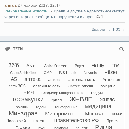
arinala
27 ноября 2017, 12:47
Региональные новости
→
Врачи и другие медработники смогут
через интернет сообщить о нарушении их прав
1
Весь эфир →
|
RSS →
ТЕГИ
36'6
A.v.e.
AstraZeneca
Eli Lilly
FDA
Bayer
Pfizer
GlaxoSmithKline
GMP
IMS Health
Novartis
А5
аптека
аптеки
аптечная сеть
Аптечная
сеть 36'6
аптечные сети
вакцина
биотехнологии
ВИЧ
Владимир Кинцурашвили
Госдума
госзакупки
ЖНВЛП
грипп
ЖНВЛС
медицина
закупки
кодеин
конференция
Минздрав
Минпромторг
Москва
Павел
Правительство РФ
Лисовский
патент
Протек
Ригла
Р-Фарм
РААС
реклама
рецепт