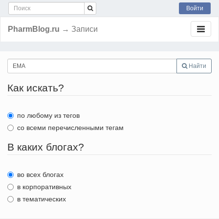
Войти
PharmBlog.ru
→ Записи
Найти
Как искать?
по любому из тегов
со всеми перечисленными тегам
В каких блогах?
во всех блогах
в корпоративных
в тематических