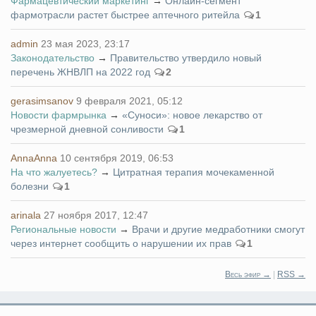
Фармацевтический маркетинг
→
Онлайн-сегмент
фармотрасли растет быстрее аптечного ритейла
1
admin
23 мая 2023, 23:17
Законодательство
→
Правительство утвердило новый
перечень ЖНВЛП на 2022 год
2
gerasimsanov
9 февраля 2021, 05:12
Новости фармрынка
→
«Суноси»: новое лекарство от
чрезмерной дневной сонливости
1
AnnaAnna
10 сентября 2019, 06:53
На что жалуетесь?
→
Цитратная терапия мочекаменной
болезни
1
arinala
27 ноября 2017, 12:47
Региональные новости
→
Врачи и другие медработники смогут
через интернет сообщить о нарушении их прав
1
Весь эфир →
|
RSS →