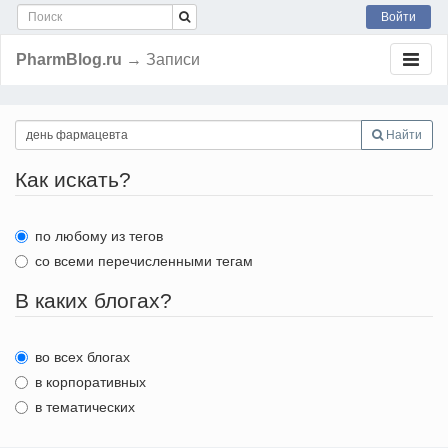
Войти
PharmBlog.ru
→ Записи
Найти
Как искать?
по любому из тегов
со всеми перечисленными тегам
В каких блогах?
во всех блогах
в корпоративных
в тематических