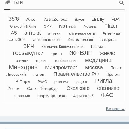
ТЕГИ
36'6
A.v.e.
AstraZeneca
Eli Lilly
FDA
Bayer
Pfizer
GlaxoSmithKline
GMP
IMS Health
Novartis
А5
аптека
аптеки
аптечная сеть
Аптечная
сеть 36'6
аптечные сети
вакцина
биотехнологии
ВИЧ
Владимир Кинцурашвили
Госдума
госзакупки
ЖНВЛП
грипп
ЖНВЛС
медицина
закупки
кодеин
конференция
Минздрав
Минпромторг
Москва
Павел
Правительство РФ
Лисовский
патент
Протек
Ригла
Р-Фарм
РААС
реклама
рецепт
Сколково
Санкт-Петербург
СПбНИИВС
Ростех
ФАС
фармацевтика
старение
Фармпотреб
Все метки →