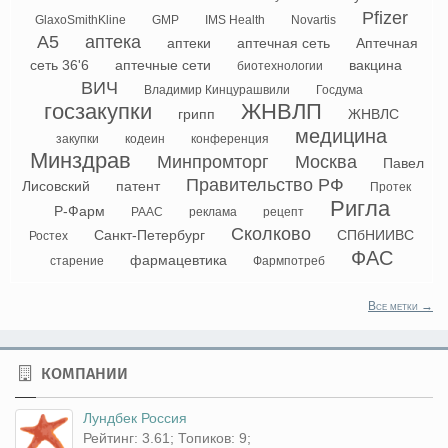
Pfizer
GlaxoSmithKline
GMP
IMS Health
Novartis
А5
аптека
аптеки
аптечная сеть
Аптечная
сеть 36'6
аптечные сети
вакцина
биотехнологии
ВИЧ
Владимир Кинцурашвили
Госдума
госзакупки
ЖНВЛП
грипп
ЖНВЛС
медицина
закупки
кодеин
конференция
Минздрав
Минпромторг
Москва
Павел
Правительство РФ
Лисовский
патент
Протек
Ригла
Р-Фарм
РААС
реклама
рецепт
Сколково
Санкт-Петербург
СПбНИИВС
Ростех
ФАС
фармацевтика
старение
Фармпотреб
Все метки →
КОМПАНИИ
Лундбек Россия
Рейтинг: 3.61; Топиков: 9;