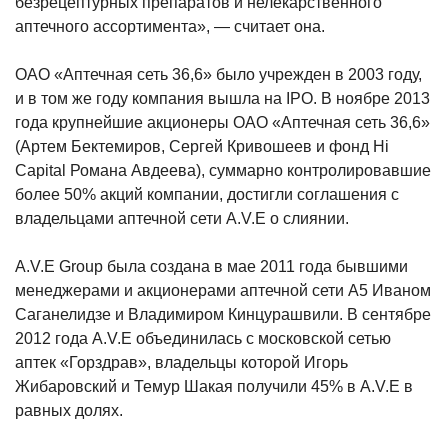
безрецептурных препаратов и нелекарственного
аптечного ассортимента», — считает она.
ОАО «Аптечная сеть 36,6» было учрежден в 2003 году,
и в том же году компания вышла на IPO. В ноябре 2013
года крупнейшие акционеры ОАО «Аптечная сеть 36,6»
(Артем Бектемиров, Сергей Кривошеев и фонд Hi
Capital Романа Авдеева), суммарно контролировавшие
более 50% акций компании, достигли соглашения с
владельцами аптечной сети A.V.E о слиянии.
А.V.E Group была создана в мае 2011 года бывшими
менеджерами и акционерами аптечной сети А5 Иваном
Саганелидзе и Владимиром Кинцурашвили. В сентябре
2012 года А.V.E объединилась с московской сетью
аптек «Горздрав», владельцы которой Игорь
Жибаровский и Темур Шакая получили 45% в A.V.E в
равных долях.