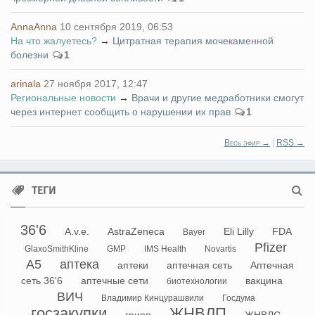
AnnaAnna
10 сентября 2019, 06:53
На что жалуетесь?
→
Цитратная терапия мочекаменной
болезни
1
arinala
27 ноября 2017, 12:47
Региональные новости
→
Врачи и другие медработники смогут
через интернет сообщить о нарушении их прав
1
Весь эфир →
|
RSS →
ТЕГИ
36'6
A.v.e.
AstraZeneca
Eli Lilly
FDA
Bayer
Pfizer
GlaxoSmithKline
GMP
IMS Health
Novartis
А5
аптека
аптеки
аптечная сеть
Аптечная
сеть 36'6
аптечные сети
вакцина
биотехнологии
ВИЧ
Владимир Кинцурашвили
Госдума
госзакупки
ЖНВЛП