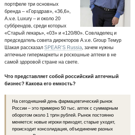
портфеле три основных
бренда – «Горздрав», «36,6»,
A.v.e. Luxury – и около 20
суббрендов, среди которых
«Старый лекарь», «03» и «120/80». Совладелец и
председатель совета директоров A.v.e. Group Темур
Шакая рассказал
SPEAR’S Russia
, зачем нужны
аптечные гипермаркеты и роскошные аптеки в не
самой здоровой стране на свете.
Что представляет собой российский аптечный
бизнес? Какова его емкость?
На сегодняшний день фармацевтический рынок
России – это примерно 50 тыс. аптек с суммарным
оборотом около 1 трлн рублей. Рынок постоянно
меняется: новые игроки
приходят, старые уходят,
происходит консолидация, объединение разных