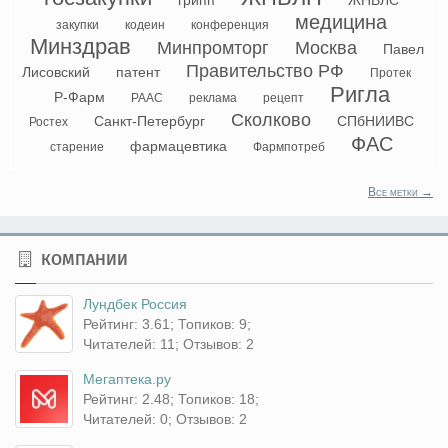
грипп
ЖНВЛС
медицина
закупки
кодеин
конференция
Минздрав
Минпромторг
Москва
Павел
Правительство РФ
Лисовский
патент
Протек
Ригла
Р-Фарм
РААС
реклама
рецепт
Сколково
Санкт-Петербург
СПбНИИВС
Ростех
ФАС
фармацевтика
старение
Фармпотреб
Все метки →
КОМПАНИИ
Лундбек Россия
Рейтинг: 3.61; Топиков: 9;
Читателей: 11; Отзывов: 2
Мегаптека.ру
Рейтинг: 2.48; Топиков: 18;
Читателей: 0; Отзывов: 2