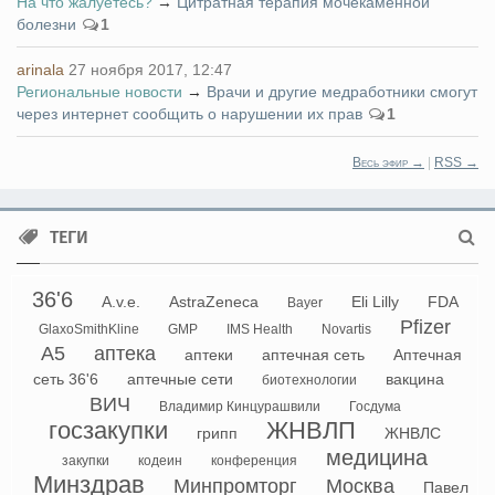
На что жалуетесь?
→
Цитратная терапия мочекаменной
болезни
1
arinala
27 ноября 2017, 12:47
Региональные новости
→
Врачи и другие медработники смогут
через интернет сообщить о нарушении их прав
1
Весь эфир →
|
RSS →
ТЕГИ
36'6
A.v.e.
AstraZeneca
Eli Lilly
FDA
Bayer
Pfizer
GlaxoSmithKline
GMP
IMS Health
Novartis
А5
аптека
аптеки
аптечная сеть
Аптечная
сеть 36'6
аптечные сети
вакцина
биотехнологии
ВИЧ
Владимир Кинцурашвили
Госдума
госзакупки
ЖНВЛП
грипп
ЖНВЛС
медицина
закупки
кодеин
конференция
Минздрав
Минпромторг
Москва
Павел