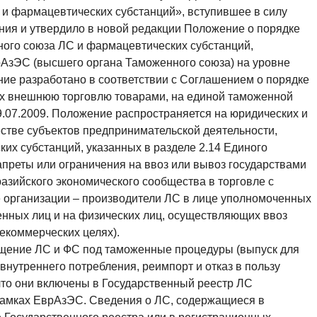
 и фармацевтических субстанций», вступившее в силу
ния и утвердило в новой редакции Положение о порядке
ого союза ЛС и фармацевтических субстанций,
АзЭС (высшего органа Таможенного союза) на уровне
ение разработано в соответствии с Соглашением о порядке
х внешнюю торговлю товарами, на единой таможенной
9.07.2009. Положение распространяется на юридических и
естве субъектов предпринимательской деятельности,
х субстанций, указанных в разделе 2.14 Единого
апреты или ограничения на ввоз или вывоз государствами
азийского экономического сообщества в торговле с
е организации – производители ЛС в лице уполномоченных
енных лиц и на физических лиц, осуществляющих ввоз
некоммерческих целях).
ение ЛС и ФС под таможенные процедуры (выпуск для
внутреннего потребления, реимпорт и отказ в пользу
 что они включены в Государственный реестр ЛС
 рамках ЕврАзЭС. Сведения о ЛС, содержащиеся в