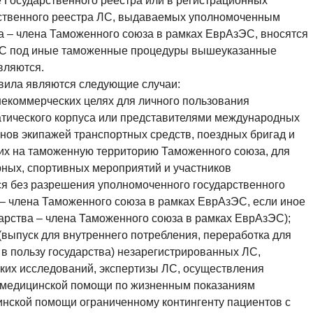
Государственного реестра или в регистрационных
арственного реестра ЛС, выдаваемых уполномоченным
а – члена Таможенного союза в рамках ЕврАзЭС, вносятся
ЛС под иные таможенные процедуры вышеуказанные
вляются.
вила являются следующие случаи:
 некоммерческих целях для личного пользования
тического корпуса или представителями международных
енов экипажей транспортных средств, поездных бригад и
их на таможенную территорию Таможенного союза, для
ных, спортивных мероприятий и участников
я без разрешения уполномоченного государственного
– члена Таможенного союза в рамках ЕврАзЭС, если иное
арства – члена Таможенного союза в рамках ЕврАзЭС);
ыпуск для внутреннего потребления, переработка для
 в пользу государства) незарегистрированных ЛС,
ких исследований, экспертизы ЛС, осуществления
я медицинской помощи по жизненным показаниям
инской помощи ограниченному контингенту пациентов с