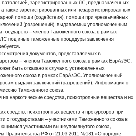
я патологией, зарегистрированных ЛС, предназначенных
 а также зарегистрированных или незарегистрированных
тарной помощи (содействия), помощи при чрезвычайных
заключений (разрешений), выдаваемых уполномоченным
м государств – членов Таможенного союза в рамках
 ЛС под иные таможенные процедуры заключения
ребуется.
рассмотрения документов, представляемых в
дарством – членом Таможенного союза в рамках ЕврАзЭС.
ожет быть отказано в случаях, установленных
аможенного союза в рамках ЕврАзЭС. Уполномоченный
просам выдачи заключений (разрешений). Информация о
миссию Таможенного союза.
 на наркотические средства, психотропные вещества и их
их средств, психотропных веществ и прекурсоров при
и с государствами – участниками Таможенного союза в
ляющимися участниками вышеупомянутого союза,
м Правительства РФ от 21.03.2011 №181 «О порядке