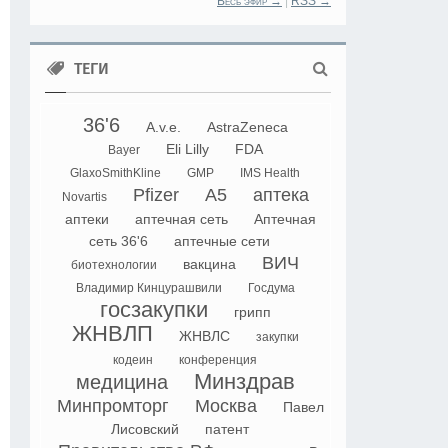
Весь эфир →
|
RSS →
ТЕГИ
36'6
A.v.e.
AstraZeneca
Eli Lilly
FDA
Bayer
GlaxoSmithKline
GMP
IMS Health
Pfizer
А5
аптека
Novartis
аптеки
аптечная сеть
Аптечная
сеть 36'6
аптечные сети
ВИЧ
вакцина
биотехнологии
Владимир Кинцурашвили
Госдума
госзакупки
грипп
ЖНВЛП
ЖНВЛС
закупки
кодеин
конференция
Минздрав
медицина
Минпромторг
Москва
Павел
Лисовский
патент