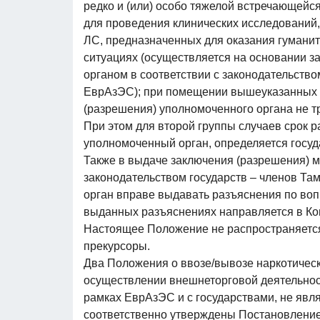
редко и (или) особо тяжелой встречающейс
для проведения клинических исследований,
ЛС, предназначенных для оказания гумани
ситуациях (осуществляется на основании 
органом в соответствии с законодательство
ЕврАзЭС); при помещении вышеуказанных
(разрешения) уполномоченного органа не т
При этом для второй группы случаев срок 
уполномоченный орган, определяется госу
Также в выдаче заключения (разрешения) м
законодательством государств – членов Т
орган вправе выдавать разъяснения по во
выданных разъяснениях направляется в Ко
Настоящее Положение не распространяется
прекурсоры.
Два Положения о ввозе/вывозе наркотическ
осуществлении внешнеторговой деятельност
рамках ЕврАзЭС и с государствами, не яв
соответственно утверждены Постановление