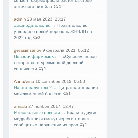
сегмент фармотрасли растет быстрее
аптечного ритейла
1
admin
23 мая 2023, 23:17
Законодательство
→
Правительство
утвердило новый перечень ЖНВЛП на
2022 год
2
gerasimsanov
9 февраля 2021, 05:12
Новости фармрынка
→
«Суноси»: новое
лекарство от чрезмерной дневной
сонливости
1
AnnaAnna
10 сентября 2019, 06:53
На что жалуетесь?
→
Цитратная терапия
мочекаменной болезни
1
arinala
27 ноября 2017, 12:47
Региональные новости
→
Врачи и другие
медработники смогут через интернет
сообщить о нарушении их прав
1