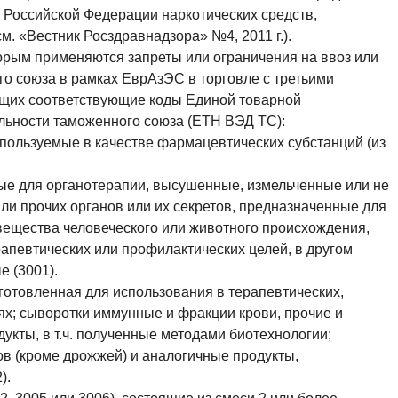
 Российской Федерации наркотических средств,
м. «Вестник Росздравнадзора» №4, 2011 г.).
торым применяются запреты или ограничения на ввоз или
о союза в рамках ЕврАзЭС в торговле с третьими
ющих соответствующие коды Единой товарной
ьности таможенного союза (ЕТН ВЭД ТС):
спользуемые в качестве фармацевтических субстанций (из
ые для органотерапии, высушенные, измельченные или не
ли прочих органов или их секретов, предназначенные для
 вещества человеческого или животного происхождения,
апевтических или профилактических целей, в другом
 (3001).
иготовленная для использования в терапевтических,
ях; сыворотки иммунные и фракции крови, прочие и
кты, в т.ч. полученные методами биотехнологии;
ов (кроме дрожжей) и аналогичные продукты,
).