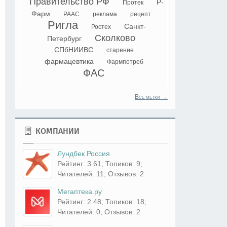
Правительство РФ
Р-
Протек
Фарм
РААС
реклама
рецепт
Ригла
Санкт-
Ростех
Сколково
Петербург
СПбНИИВС
старение
фармацевтика
Фармпотреб
ФАС
Все метки →
КОМПАНИИ
Лундбек Россия
Рейтинг: 3.61; Топиков: 9;
Читателей: 11; Отзывов: 2
Мегаптека.ру
Рейтинг: 2.48; Топиков: 18;
Читателей: 0; Отзывов: 2