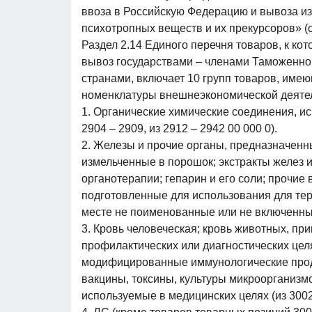
ввоза в Российскую Федерацию и вывоза из
психотропных веществ и их прекурсоров» (с
Раздел 2.14 Единого перечня товаров, к ко
вывоз государствами – членами Таможенног
странами, включает 10 групп товаров, име
номенклатуры внешнеэкономической деятел
1. Органические химические соединения, и
2904 – 2909, из 2912 – 2942 00 000 0).
2. Железы и прочие органы, предназначенн
измельченные в порошок; экстракты желез и
органотерапии; гепарин и его соли; прочие
подготовленные для использования для тер
месте не поименованные или не включенные
3. Кровь человеческая; кровь животных, пр
профилактических или диагностических цел
модифицированные иммунологические проду
вакцины, токсины, культуры микроорганизм
используемые в медицинских целях (из 3002