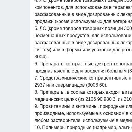
4. ЛС (кроме товаров товарных позиций 300
компонентов, для использования в терапевт
расфасованные в виде дозированных лекар
продажи (кроме используемых для ветеринар
5. ЛС (кроме товаров товарных позиций 300
несмешанных продуктов, для использования
расфасованные в виде дозированных лека
систем) или в формы или упаковки для роз
3004).
6. Препараты контрастные для рентгеногра
предназначенные для введения больным (30
7. Средства химические контрацептивные н
2937 или спермицидов (3006 60).
8. Препараты, в состав которых входят ви
медицинских целях (из 2106 90 980 3, из 210
9. Провитамины и витамины, природные ил
производные, используемые в основном в кач
любом растворителе, используемые в медици
10. Полимеры природные (например, альги