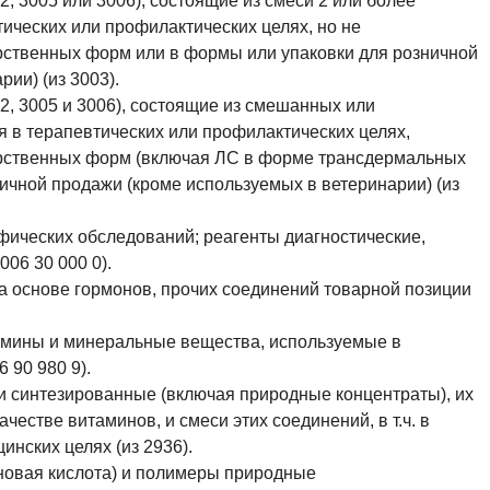
2, 3005 или 3006), состоящие из смеси 2 или более
ических или профилактических целях, но не
ственных форм или в формы или упаковки для розничной
ии) (из 3003).
2, 3005 и 3006), состоящие из смешанных или
 в терапевтических или профилактических целях,
рственных форм (включая ЛС в форме трансдермальных
ничной продажи (кроме используемых в ветеринарии) (из
фических обследований; реагенты диагностические,
06 30 000 0).
а основе гормонов, прочих соединений товарной позиции
тамины и минеральные вещества, используемые в
6 90 980 9).
и синтезированные (включая природные концентраты), их
естве витаминов, и смеси этих соединений, в т.ч. в
нских целях (из 2936).
новая кислота) и полимеры природные