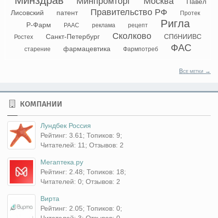
Минздрав
Минпромторг
Москва
Павел
Правительство РФ
Лисовский
патент
Протек
Ригла
Р-Фарм
РААС
реклама
рецепт
Сколково
Санкт-Петербург
СПбНИИВС
Ростех
ФАС
фармацевтика
старение
Фармпотреб
Все метки →
КОМПАНИИ
Лундбек Россия
Рейтинг: 3.61; Топиков: 9;
Читателей: 11; Отзывов: 2
Мегаптека.ру
Рейтинг: 2.48; Топиков: 18;
Читателей: 0; Отзывов: 2
Вирта
Рейтинг: 2.05; Топиков: 0;
Читателей: 3; Отзывов: 0