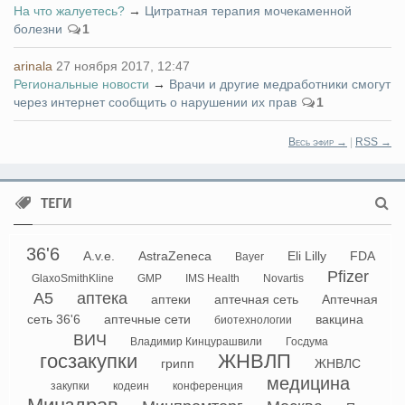
На что жалуетесь?
→
Цитратная терапия мочекаменной
болезни
1
arinala
27 ноября 2017, 12:47
Региональные новости
→
Врачи и другие медработники смогут
через интернет сообщить о нарушении их прав
1
Весь эфир →
|
RSS →
ТЕГИ
36'6
A.v.e.
AstraZeneca
Eli Lilly
FDA
Bayer
Pfizer
GlaxoSmithKline
GMP
IMS Health
Novartis
А5
аптека
аптеки
аптечная сеть
Аптечная
сеть 36'6
аптечные сети
вакцина
биотехнологии
ВИЧ
Владимир Кинцурашвили
Госдума
госзакупки
ЖНВЛП
грипп
ЖНВЛС
медицина
закупки
кодеин
конференция