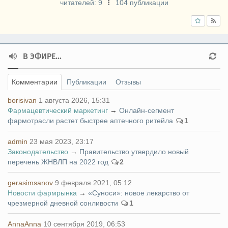
читателей:
9
104 публикации
В ЭФИРЕ...
Комментарии
Публикации
Отзывы
borisivan
1 августа 2026, 15:31
Фармацевтический маркетинг
→
Онлайн-сегмент
фармотрасли растет быстрее аптечного ритейла
1
admin
23 мая 2023, 23:17
Законодательство
→
Правительство утвердило новый
перечень ЖНВЛП на 2022 год
2
gerasimsanov
9 февраля 2021, 05:12
Новости фармрынка
→
«Суноси»: новое лекарство от
чрезмерной дневной сонливости
1
AnnaAnna
10 сентября 2019, 06:53