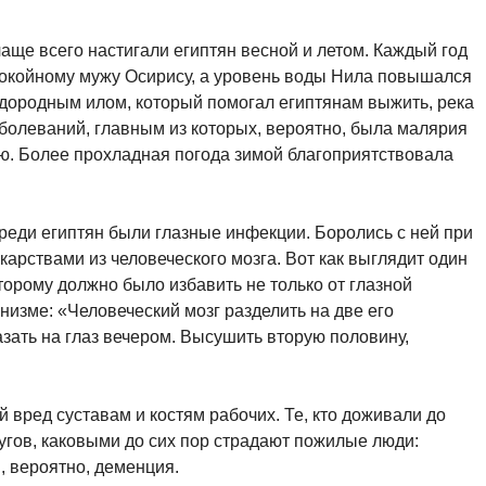
аще всего настигали египтян весной и летом. Каждый год
покойному мужу Осирису, а уровень воды Нила повышался
одородным илом, который помогал египтянам выжить, река
болеваний, главным из которых, вероятно, была малярия
ю. Более прохладная погода зимой благоприятствовала
еди египтян были глазные инфекции. Боролись с ней при
карствами из человеческого мозга. Вот как выглядит один
торому должно было избавить не только от глазной
низме: «Человеческий мозг разделить на две его
зать на глаз вечером. Высушить вторую половину,
вред суставам и костям рабочих. Те, кто доживали до
угов, каковыми до сих пор страдают пожилые люди:
, вероятно, деменция.