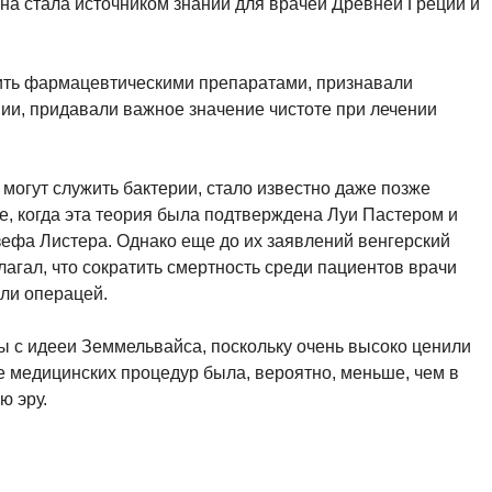
а стала источником знаний для врачей Древней Греции и
чить фармацевтическими препаратами, признавали
ии, придавали важное значение чистоте при лечении
 могут служить бактерии, стало известно даже позже
е, когда эта теория была подтверждена Луи Пастером и
зефа Листера. Однако еще до их заявлений венгерский
агал, что сократить смертность среди пациентов врачи
или операцей.
ы с идееи Земмельвайса, поскольку очень высоко ценили
е медицинских процедур была, вероятно, меньше, чем в
ю эру.