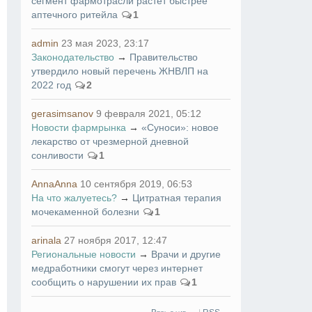
сегмент фармотрасли растет быстрее
аптечного ритейла
1
admin
23 мая 2023, 23:17
Законодательство
→
Правительство
утвердило новый перечень ЖНВЛП на
2022 год
2
gerasimsanov
9 февраля 2021, 05:12
Новости фармрынка
→
«Суноси»: новое
лекарство от чрезмерной дневной
сонливости
1
AnnaAnna
10 сентября 2019, 06:53
На что жалуетесь?
→
Цитратная терапия
мочекаменной болезни
1
arinala
27 ноября 2017, 12:47
Региональные новости
→
Врачи и другие
медработники смогут через интернет
сообщить о нарушении их прав
1