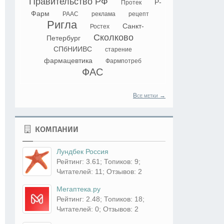
Правительство РФ
Р-
Протек
Фарм
РААС
реклама
рецепт
Ригла
Санкт-
Ростех
Сколково
Петербург
СПбНИИВС
старение
фармацевтика
Фармпотреб
ФАС
Все метки →
КОМПАНИИ
Лундбек Россия
Рейтинг: 3.61; Топиков: 9;
Читателей: 11; Отзывов: 2
Мегаптека.ру
Рейтинг: 2.48; Топиков: 18;
Читателей: 0; Отзывов: 2