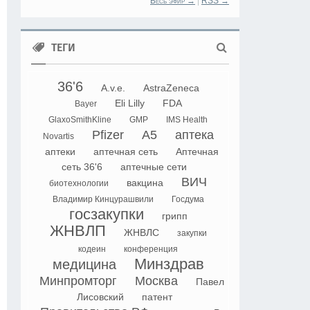
Весь эфир →
|
RSS →
ТЕГИ
36'6
A.v.e.
AstraZeneca
Eli Lilly
FDA
Bayer
GlaxoSmithKline
GMP
IMS Health
Pfizer
А5
аптека
Novartis
аптеки
аптечная сеть
Аптечная
сеть 36'6
аптечные сети
ВИЧ
вакцина
биотехнологии
Владимир Кинцурашвили
Госдума
госзакупки
грипп
ЖНВЛП
ЖНВЛС
закупки
кодеин
конференция
Минздрав
медицина
Минпромторг
Москва
Павел
Лисовский
патент