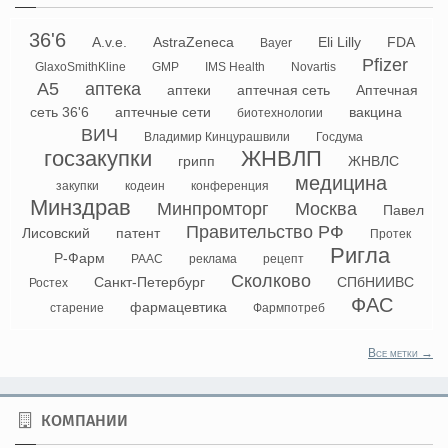
36'6
A.v.e.
AstraZeneca
Eli Lilly
FDA
Bayer
Pfizer
GlaxoSmithKline
GMP
IMS Health
Novartis
А5
аптека
аптеки
аптечная сеть
Аптечная
сеть 36'6
аптечные сети
вакцина
биотехнологии
ВИЧ
Владимир Кинцурашвили
Госдума
госзакупки
ЖНВЛП
грипп
ЖНВЛС
медицина
закупки
кодеин
конференция
Минздрав
Минпромторг
Москва
Павел
Правительство РФ
Лисовский
патент
Протек
Ригла
Р-Фарм
РААС
реклама
рецепт
Сколково
Санкт-Петербург
СПбНИИВС
Ростех
ФАС
фармацевтика
старение
Фармпотреб
Все метки →
КОМПАНИИ