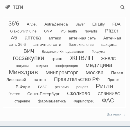
ТЕГИ
36'6
A.v.e.
AstraZeneca
Eli Lilly
FDA
Bayer
Pfizer
GlaxoSmithKline
GMP
IMS Health
Novartis
А5
аптека
аптеки
аптечная сеть
Аптечная
сеть 36'6
аптечные сети
вакцина
биотехнологии
ВИЧ
Владимир Кинцурашвили
Госдума
госзакупки
ЖНВЛП
грипп
ЖНВЛС
медицина
закупки
кодеин
конференция
Минздрав
Минпромторг
Москва
Павел
Правительство РФ
Лисовский
патент
Протек
Ригла
Р-Фарм
РААС
реклама
рецепт
Сколково
Санкт-Петербург
СПбНИИВС
Ростех
ФАС
фармацевтика
старение
Фармпотреб
Все метки →