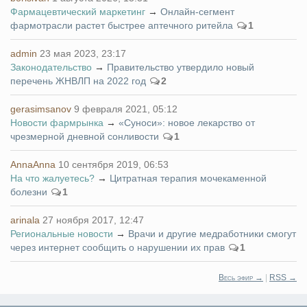
Фармацевтический маркетинг
→
Онлайн-сегмент
фармотрасли растет быстрее аптечного ритейла
1
admin
23 мая 2023, 23:17
Законодательство
→
Правительство утвердило новый
перечень ЖНВЛП на 2022 год
2
gerasimsanov
9 февраля 2021, 05:12
Новости фармрынка
→
«Суноси»: новое лекарство от
чрезмерной дневной сонливости
1
AnnaAnna
10 сентября 2019, 06:53
На что жалуетесь?
→
Цитратная терапия мочекаменной
болезни
1
arinala
27 ноября 2017, 12:47
Региональные новости
→
Врачи и другие медработники смогут
через интернет сообщить о нарушении их прав
1
Весь эфир →
|
RSS →