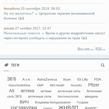
AnnaAnna
10 сентября 2019, 06:53
На что жалуетесь?
→
Цитратная терапия мочекаменной
болезни
1
arinala
27 ноября 2017, 12:47
Региональные новости
→
Врачи и другие медработники смогут
через интернет сообщить о нарушении их прав
1
Весь эфир →
|
RSS →
ТЕГИ
36'6
A.v.e.
AstraZeneca
Eli Lilly
FDA
Bayer
Pfizer
GlaxoSmithKline
GMP
IMS Health
Novartis
А5
аптека
аптеки
аптечная сеть
Аптечная
сеть 36'6
аптечные сети
вакцина
биотехнологии
ВИЧ
Владимир Кинцурашвили
Госдума
госзакупки
ЖНВЛП
грипп
ЖНВЛС