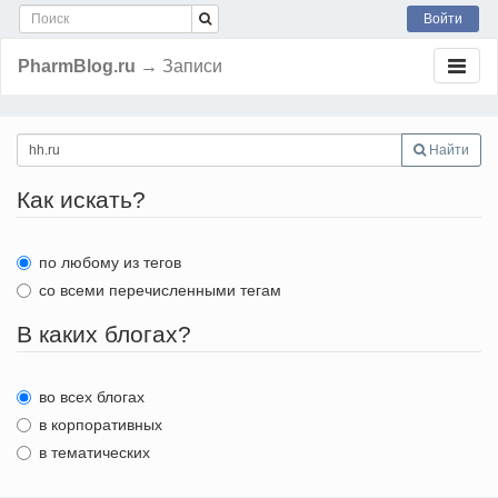
Войти
PharmBlog.ru
→ Записи
Найти
Как искать?
по любому из тегов
со всеми перечисленными тегам
В каких блогах?
во всех блогах
в корпоративных
в тематических