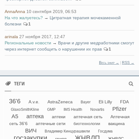
AnnaAnna
10 сентября 2019, 06:53
На что жалуетесь?
→
Цитратная терапия мочекаменной
болезни
1
arinala
27 ноября 2017, 12:47
Региональные новости
→
Врачи и другие медработники смогут
через интернет сообщить о нарушении их прав
1
Весь эфир →
|
RSS →
ТЕГИ
36'6
A.v.e.
AstraZeneca
Eli Lilly
FDA
Bayer
Pfizer
GlaxoSmithKline
GMP
IMS Health
Novartis
А5
аптека
аптеки
аптечная сеть
Аптечная
сеть 36'6
аптечные сети
вакцина
биотехнологии
ВИЧ
Владимир Кинцурашвили
Госдума
госзакупки
ЖНВЛП
грипп
ЖНВЛС