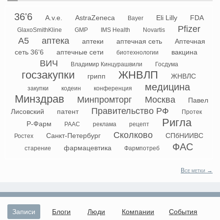
36'6
A.v.e.
AstraZeneca
Eli Lilly
FDA
Bayer
Pfizer
GlaxoSmithKline
GMP
IMS Health
Novartis
А5
аптека
аптеки
аптечная сеть
Аптечная
сеть 36'6
аптечные сети
вакцина
биотехнологии
ВИЧ
Владимир Кинцурашвили
Госдума
госзакупки
ЖНВЛП
грипп
ЖНВЛС
медицина
закупки
кодеин
конференция
Минздрав
Минпромторг
Москва
Павел
Правительство РФ
Лисовский
патент
Протек
Ригла
Р-Фарм
РААС
реклама
рецепт
Сколково
Санкт-Петербург
СПбНИИВС
Ростех
ФАС
фармацевтика
старение
Фармпотреб
Все метки →
Записи
Блоги
Люди
Компании
События