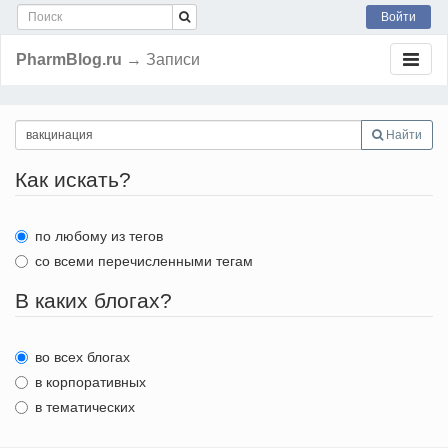
Войти
PharmBlog.ru
→ Записи
Найти
Как искать?
по любому из тегов
со всеми перечисленными тегам
В каких блогах?
во всех блогах
в корпоративных
в тематических