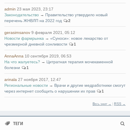
admin
23 мая 2023, 23:17
Законодательство
→
Правительство утвердило новый
перечень ЖНВЛП на 2022 год
2
gerasimsanov
9 февраля 2021, 05:12
Новости фармрынка
→
«Суноси»: новое лекарство от
чрезмерной дневной сонливости
1
AnnaAnna
10 сентября 2019, 06:53
На что жалуетесь?
→
Цитратная терапия мочекаменной
болезни
1
arinala
27 ноября 2017, 12:47
Региональные новости
→
Врачи и другие медработники смогут
через интернет сообщить о нарушении их прав
1
Весь эфир →
|
RSS →
ТЕГИ