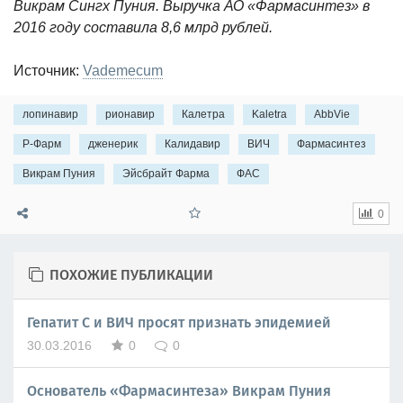
Викрам Сингх Пуния. Выручка АО «Фармасинтез» в
2016 году составила 8,6 млрд рублей.
Источник:
Vademecum
лопинавир
рионавир
Калетра
Kaletra
AbbVie
Р-Фарм
дженерик
Калидавир
ВИЧ
Фармасинтез
Викрам Пуния
Эйсбрайт Фарма
ФАС
0
ПОХОЖИЕ ПУБЛИКАЦИИ
Гепатит С и ВИЧ просят признать эпидемией
30.03.2016
0
0
Основатель «Фармасинтеза» Викрам Пуния