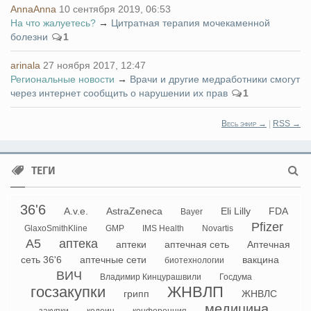
AnnaAnna
10 сентября 2019, 06:53
На что жалуетесь?
→
Цитратная терапия мочекаменной
болезни
1
arinala
27 ноября 2017, 12:47
Региональные новости
→
Врачи и другие медработники смогут
через интернет сообщить о нарушении их прав
1
Весь эфир →
|
RSS →
ТЕГИ
36'6
A.v.e.
AstraZeneca
Eli Lilly
FDA
Bayer
Pfizer
GlaxoSmithKline
GMP
IMS Health
Novartis
А5
аптека
аптеки
аптечная сеть
Аптечная
сеть 36'6
аптечные сети
вакцина
биотехнологии
ВИЧ
Владимир Кинцурашвили
Госдума
госзакупки
ЖНВЛП
грипп
ЖНВЛС
медицина