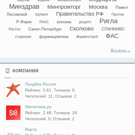
закупки
кодеин
конференция
Минздрав
Минпромторг
Москва
Павел
Правительство РФ
Лисовский
патент
Протек
Ригла
Р-Фарм
РААС
реклама
рецепт
Сколково
Санкт-Петербург
СПбНИИВС
Ростех
ФАС
фармацевтика
старение
Фармпотреб
Все метки →
КОМПАНИИ
Лундбек Россия
Рейтинг: 3.61; Топиков: 9;
Читателей: 11; Отзывов: 2
Мегаптека.ру
Рейтинг: 2.48; Топиков: 18;
Читателей: 0; Отзывов: 2
Вирта