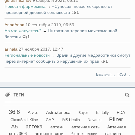
gerasimsanov
9 февраля 2021, 05:12
Новости фармрынка
→
«Суноси»: новое лекарство от
чрезмерной дневной сонливости
1
AnnaAnna
10 сентября 2019, 06:53
На что жалуетесь?
→
Цитратная терапия мочекаменной
болезни
1
arinala
27 ноября 2017, 12:47
Региональные новости
→
Врачи и другие медработники смогут
через интернет сообщить о нарушении их прав
1
Весь эфир →
|
RSS →
ТЕГИ
36'6
A.v.e.
AstraZeneca
Eli Lilly
FDA
Bayer
Pfizer
GlaxoSmithKline
GMP
IMS Health
Novartis
А5
аптека
аптеки
аптечная сеть
Аптечная
сеть 36'6
аптечные сети
вакцина
биотехнологии