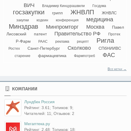
ВИЧ
Владимир Кинцурашвили
Госдума
госзакупки
ЖНВЛП
грипп
ЖНВЛС
медицина
закупки
кодеин
конференция
Минздрав
Минпромторг
Москва
Павел
Правительство РФ
Лисовский
патент
Протек
Ригла
Р-Фарм
РААС
реклама
рецепт
Сколково
Санкт-Петербург
СПбНИИВС
Ростех
ФАС
фармацевтика
старение
Фармпотреб
Все метки →
КОМПАНИИ
Лундбек Россия
Рейтинг: 3.61; Топиков: 9;
Читателей: 11; Отзывов: 2
Мегаптека.ру
Рейтинг: 2.48; Топиков: 18;