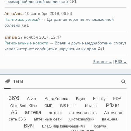
чрезмерной дневной сонливости
1
AnnaAnna
10 сентября 2019, 06:53
На что жалуетесь?
→
Цитратная терапия мочекаменной
болезни
1
arinala
27 ноября 2017, 12:47
Региональные новости
→
Врачи и другие медработники смогут
через интернет сообщить о нарушении их прав
1
Весь эфир →
|
RSS →
ТЕГИ
36'6
A.v.e.
AstraZeneca
Eli Lilly
FDA
Bayer
Pfizer
GlaxoSmithKline
GMP
IMS Health
Novartis
А5
аптека
аптеки
аптечная сеть
Аптечная
сеть 36'6
аптечные сети
вакцина
биотехнологии
ВИЧ
Владимир Кинцурашвили
Госдума