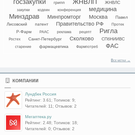
госзакупки
ЖНВЛП
грипп
ЖНВЛС
медицина
закупки
кодеин
конференция
Минздрав
Минпромторг
Москва
Павел
Правительство РФ
Лисовский
патент
Протек
Ригла
Р-Фарм
РААС
реклама
рецепт
Сколково
Санкт-Петербург
СПбНИИВС
Ростех
ФАС
фармацевтика
старение
Фармпотреб
Все метки →
КОМПАНИИ
Лундбек Россия
Рейтинг: 3.61; Топиков: 9;
Читателей: 11; Отзывов: 2
Мегаптека.ру
Рейтинг: 2.48; Топиков: 18;
Читателей: 0; Отзывов: 2