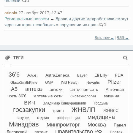
болезни
1
arinala
27 ноября 2017, 12:47
Региональные новости
→
Врачи и другие медработники смогут
через интернет сообщить о нарушении их прав
1
Весь эфир →
|
RSS →
ТЕГИ
36'6
A.v.e.
AstraZeneca
Eli Lilly
FDA
Bayer
Pfizer
GlaxoSmithKline
GMP
IMS Health
Novartis
А5
аптека
аптеки
аптечная сеть
Аптечная
сеть 36'6
аптечные сети
вакцина
биотехнологии
ВИЧ
Владимир Кинцурашвили
Госдума
госзакупки
ЖНВЛП
грипп
ЖНВЛС
медицина
закупки
кодеин
конференция
Минздрав
Минпромторг
Москва
Павел
Правительство РФ
Лисовский
патент
Протек