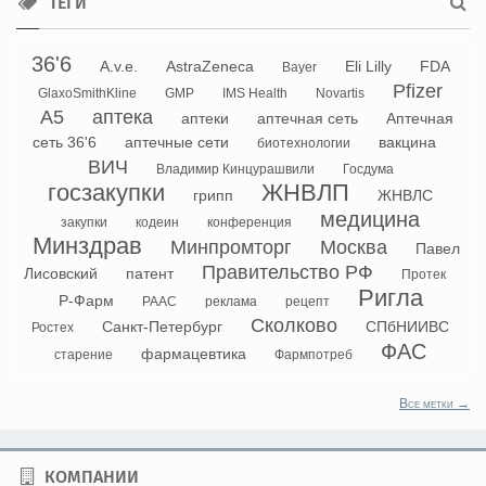
ТЕГИ
36'6
A.v.e.
AstraZeneca
Eli Lilly
FDA
Bayer
Pfizer
GlaxoSmithKline
GMP
IMS Health
Novartis
А5
аптека
аптеки
аптечная сеть
Аптечная
сеть 36'6
аптечные сети
вакцина
биотехнологии
ВИЧ
Владимир Кинцурашвили
Госдума
госзакупки
ЖНВЛП
грипп
ЖНВЛС
медицина
закупки
кодеин
конференция
Минздрав
Минпромторг
Москва
Павел
Правительство РФ
Лисовский
патент
Протек
Ригла
Р-Фарм
РААС
реклама
рецепт
Сколково
Санкт-Петербург
СПбНИИВС
Ростех
ФАС
фармацевтика
старение
Фармпотреб
Все метки →
КОМПАНИИ