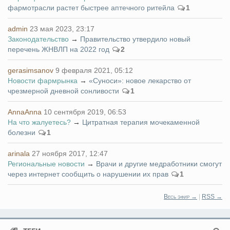
фармотрасли растет быстрее аптечного ритейла
1
admin
23 мая 2023, 23:17
Законодательство
→
Правительство утвердило новый
перечень ЖНВЛП на 2022 год
2
gerasimsanov
9 февраля 2021, 05:12
Новости фармрынка
→
«Суноси»: новое лекарство от
чрезмерной дневной сонливости
1
AnnaAnna
10 сентября 2019, 06:53
На что жалуетесь?
→
Цитратная терапия мочекаменной
болезни
1
arinala
27 ноября 2017, 12:47
Региональные новости
→
Врачи и другие медработники смогут
через интернет сообщить о нарушении их прав
1
Весь эфир →
|
RSS →