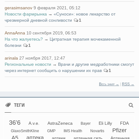
gerasimsanov
9 февраля 2021, 05:12
Новости фармрынка
→
«Суноси»: новое лекарство от
чрезмерной дневной сонливости
1
AnnaAnna
10 сентября 2019, 06:53
На что жалуетесь?
→
Цитратная терапия мочекаменной
болезни
1
arinala
27 ноября 2017, 12:47
Региональные новости
→
Врачи и другие медработники смогут
через интернет сообщить о нарушении их прав
1
Весь эфир →
|
RSS →
ТЕГИ
36'6
A.v.e.
AstraZeneca
Eli Lilly
FDA
Bayer
Pfizer
GlaxoSmithKline
GMP
IMS Health
Novartis
А5
аптека
аптеки
аптечная сеть
Аптечная