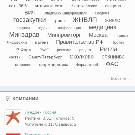
сеть 36'6
аптечные сети
вакцина
биотехнологии
ВИЧ
Владимир Кинцурашвили
Госдума
госзакупки
ЖНВЛП
грипп
ЖНВЛС
медицина
закупки
кодеин
конференция
Минздрав
Минпромторг
Москва
Павел
Правительство РФ
Лисовский
патент
Протек
Ригла
Р-Фарм
РААС
реклама
рецепт
Сколково
Санкт-Петербург
СПбНИИВС
Ростех
ФАС
фармацевтика
старение
Фармпотреб
Все метки →
КОМПАНИИ
Лундбек Россия
Рейтинг: 3.61; Топиков: 9;
Читателей: 11; Отзывов: 2
Мегаптека.ру