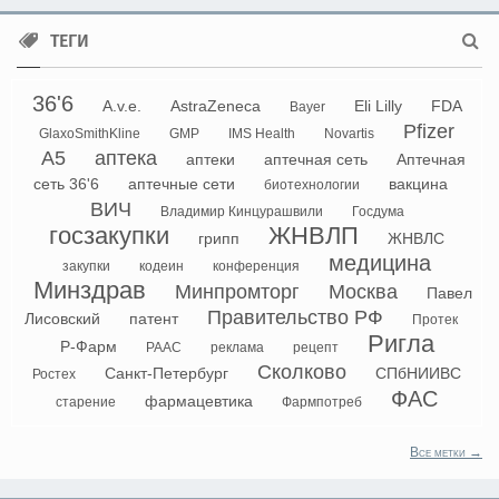
ТЕГИ
36'6
A.v.e.
AstraZeneca
Eli Lilly
FDA
Bayer
Pfizer
GlaxoSmithKline
GMP
IMS Health
Novartis
А5
аптека
аптеки
аптечная сеть
Аптечная
сеть 36'6
аптечные сети
вакцина
биотехнологии
ВИЧ
Владимир Кинцурашвили
Госдума
госзакупки
ЖНВЛП
грипп
ЖНВЛС
медицина
закупки
кодеин
конференция
Минздрав
Минпромторг
Москва
Павел
Правительство РФ
Лисовский
патент
Протек
Ригла
Р-Фарм
РААС
реклама
рецепт
Сколково
Санкт-Петербург
СПбНИИВС
Ростех
ФАС
фармацевтика
старение
Фармпотреб
Все метки →