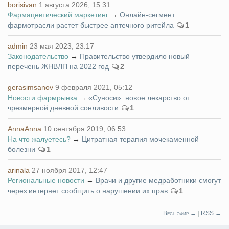
borisivan
1 августа 2026, 15:31
Фармацевтический маркетинг
→
Онлайн-сегмент
фармотрасли растет быстрее аптечного ритейла
1
admin
23 мая 2023, 23:17
Законодательство
→
Правительство утвердило новый
перечень ЖНВЛП на 2022 год
2
gerasimsanov
9 февраля 2021, 05:12
Новости фармрынка
→
«Суноси»: новое лекарство от
чрезмерной дневной сонливости
1
AnnaAnna
10 сентября 2019, 06:53
На что жалуетесь?
→
Цитратная терапия мочекаменной
болезни
1
arinala
27 ноября 2017, 12:47
Региональные новости
→
Врачи и другие медработники смогут
через интернет сообщить о нарушении их прав
1
Весь эфир →
|
RSS →