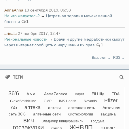
AnnaAnna
10 сентября 2019, 06:53
На что жалуетесь?
→
Цитратная терапия мочекаменной
болезни
1
arinala
27 ноября 2017, 12:47
Региональные новости
→
Врачи и другие медработники смогут
через интернет сообщить о нарушении их прав
1
Весь эфир →
|
RSS →
ТЕГИ
36'6
A.v.e.
AstraZeneca
Eli Lilly
FDA
Bayer
Pfizer
GlaxoSmithKline
GMP
IMS Health
Novartis
А5
аптека
аптеки
аптечная сеть
Аптечная
сеть 36'6
аптечные сети
вакцина
биотехнологии
ВИЧ
Владимир Кинцурашвили
Госдума
госзакупки
ЖНВЛП
грипп
ЖНВЛС