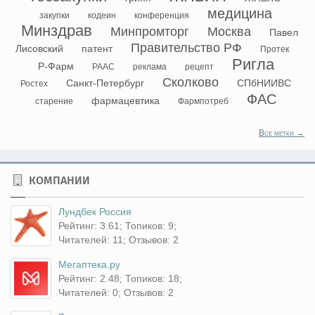
медицина
закупки
кодеин
конференция
Минздрав
Минпромторг
Москва
Павел
Правительство РФ
Лисовский
патент
Протек
Ригла
Р-Фарм
РААС
реклама
рецепт
Сколково
Санкт-Петербург
СПбНИИВС
Ростех
ФАС
фармацевтика
старение
Фармпотреб
Все метки →
КОМПАНИИ
Лундбек Россия
Рейтинг: 3.61; Топиков: 9;
Читателей: 11; Отзывов: 2
Мегаптека.ру
Рейтинг: 2.48; Топиков: 18;
Читателей: 0; Отзывов: 2