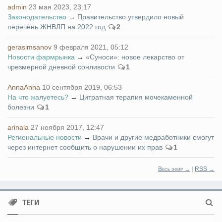
admin
23 мая 2023, 23:17
Законодательство
→
Правительство утвердило новый
перечень ЖНВЛП на 2022 год
2
gerasimsanov
9 февраля 2021, 05:12
Новости фармрынка
→
«Суноси»: новое лекарство от
чрезмерной дневной сонливости
1
AnnaAnna
10 сентября 2019, 06:53
На что жалуетесь?
→
Цитратная терапия мочекаменной
болезни
1
arinala
27 ноября 2017, 12:47
Региональные новости
→
Врачи и другие медработники смогут
через интернет сообщить о нарушении их прав
1
Весь эфир →
|
RSS →
ТЕГИ