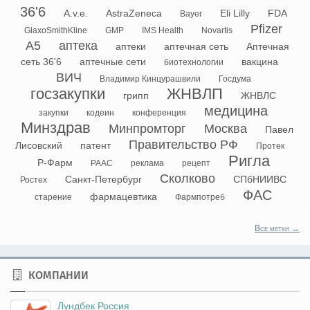
36'6
A.v.e.
AstraZeneca
Eli Lilly
FDA
Bayer
Pfizer
GlaxoSmithKline
GMP
IMS Health
Novartis
А5
аптека
аптеки
аптечная сеть
Аптечная
сеть 36'6
аптечные сети
вакцина
биотехнологии
ВИЧ
Владимир Кинцурашвили
Госдума
госзакупки
ЖНВЛП
грипп
ЖНВЛС
медицина
закупки
кодеин
конференция
Минздрав
Минпромторг
Москва
Павел
Правительство РФ
Лисовский
патент
Протек
Ригла
Р-Фарм
РААС
реклама
рецепт
Сколково
Санкт-Петербург
СПбНИИВС
Ростех
ФАС
фармацевтика
старение
Фармпотреб
Все метки →
КОМПАНИИ
Лундбек Россия