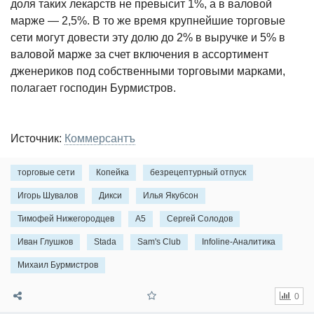
доля таких лекарств не превысит 1%, а в валовой
марже — 2,5%. В то же время крупнейшие торговые
сети могут довести эту долю до 2% в выручке и 5% в
валовой марже за счет включения в ассортимент
дженериков под собственными торговыми марками,
полагает господин Бурмистров.
Источник:
Коммерсантъ
торговые сети
Копейка
безрецептурный отпуск
Игорь Шувалов
Дикси
Илья Якубсон
Тимофей Нижегородцев
А5
Сергей Солодов
Иван Глушков
Stada
Sam's Club
Infoline-Аналитика
Михаил Бурмистров
0