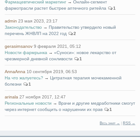
Фармацевтический маркетинг
→
Онлайн-сегмент
фармотрасли растет быстрее аптечного ритейла
1
admin
23 мая 2023, 23:17
Законодательство
→
Правительство утвердило новый
перечень ЖНВЛП на 2022 год
2
gerasimsanov
9 февраля 2021, 05:12
Новости фармрынка
→
«Суноси»: новое лекарство от
чрезмерной дневной сонливости
1
AnnaAnna
10 сентября 2019, 06:53
На что жалуетесь?
→
Цитратная терапия мочекаменной
болезни
1
arinala
27 ноября 2017, 12:47
Региональные новости
→
Врачи и другие медработники смогут
через интернет сообщить о нарушении их прав
1
Весь эфир →
|
RSS →