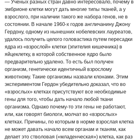
— Ученых разных стран давно интересовало, почему в
эмбрионе клетки могут дать многие типы тканей, а у
взрослого, при наличии такого же набора генов, не в
состоянии. В начале 1960-х годов англичанину Джону
Гердону, одному из нынешних нобелевских лауреатов,
удалось получить целого головастика путем пересадки
ядра из «взрослой» клетки (эпителия кишечника) в
яйцеклетку, в которой собственное ядро было
предварительно удалено. То есть был получен
организм, генетически идентичный взрослому
животному. Такие организмы назвали клонами. Этим
экспериментом Гердон убедительно доказал, что во
«взрослых» клетках присутствуют все необходимые
гены для того, чтобы дать начало любой ткани
организма. Однако почему-то эти гены не работают,
или, как говорят биологи, молчат во «взрослых»
клетках. Причины, по которым в норме взрослая клетка
не может давать начало всем органам и тканям, как
делает это стволовая («младенческая») клетка, как раз