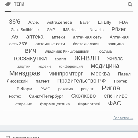
ТЕГИ
36'6
A.v.e.
AstraZeneca
Eli Lilly
FDA
Bayer
Pfizer
GlaxoSmithKline
GMP
IMS Health
Novartis
А5
аптека
аптеки
аптечная сеть
Аптечная
сеть 36'6
аптечные сети
вакцина
биотехнологии
ВИЧ
Владимир Кинцурашвили
Госдума
госзакупки
ЖНВЛП
грипп
ЖНВЛС
медицина
закупки
кодеин
конференция
Минздрав
Минпромторг
Москва
Павел
Правительство РФ
Лисовский
патент
Протек
Ригла
Р-Фарм
РААС
реклама
рецепт
Сколково
Санкт-Петербург
СПбНИИВС
Ростех
ФАС
фармацевтика
старение
Фармпотреб
Все метки →