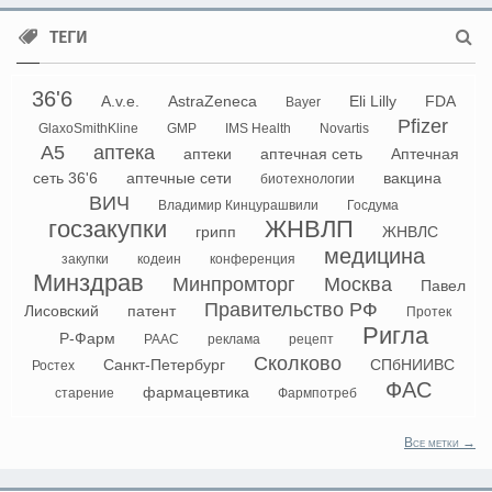
ТЕГИ
36'6
A.v.e.
AstraZeneca
Eli Lilly
FDA
Bayer
Pfizer
GlaxoSmithKline
GMP
IMS Health
Novartis
А5
аптека
аптеки
аптечная сеть
Аптечная
сеть 36'6
аптечные сети
вакцина
биотехнологии
ВИЧ
Владимир Кинцурашвили
Госдума
госзакупки
ЖНВЛП
грипп
ЖНВЛС
медицина
закупки
кодеин
конференция
Минздрав
Минпромторг
Москва
Павел
Правительство РФ
Лисовский
патент
Протек
Ригла
Р-Фарм
РААС
реклама
рецепт
Сколково
Санкт-Петербург
СПбНИИВС
Ростех
ФАС
фармацевтика
старение
Фармпотреб
Все метки →