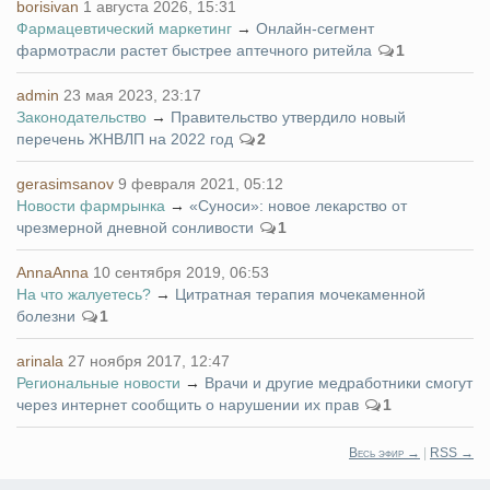
borisivan
1 августа 2026, 15:31
Фармацевтический маркетинг
→
Онлайн-сегмент
фармотрасли растет быстрее аптечного ритейла
1
admin
23 мая 2023, 23:17
Законодательство
→
Правительство утвердило новый
перечень ЖНВЛП на 2022 год
2
gerasimsanov
9 февраля 2021, 05:12
Новости фармрынка
→
«Суноси»: новое лекарство от
чрезмерной дневной сонливости
1
AnnaAnna
10 сентября 2019, 06:53
На что жалуетесь?
→
Цитратная терапия мочекаменной
болезни
1
arinala
27 ноября 2017, 12:47
Региональные новости
→
Врачи и другие медработники смогут
через интернет сообщить о нарушении их прав
1
Весь эфир →
|
RSS →