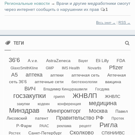
Региональные новости
→
Врачи и другие медработники смогут
через интернет сообщить о нарушении их прав
1
Весь эфир →
|
RSS →
ТЕГИ
36'6
A.v.e.
AstraZeneca
Eli Lilly
FDA
Bayer
Pfizer
GlaxoSmithKline
GMP
IMS Health
Novartis
А5
аптека
аптеки
аптечная сеть
Аптечная
сеть 36'6
аптечные сети
вакцина
биотехнологии
ВИЧ
Владимир Кинцурашвили
Госдума
госзакупки
ЖНВЛП
грипп
ЖНВЛС
медицина
закупки
кодеин
конференция
Минздрав
Минпромторг
Москва
Павел
Правительство РФ
Лисовский
патент
Протек
Ригла
Р-Фарм
РААС
реклама
рецепт
Сколково
Санкт-Петербург
СПбНИИВС
Ростех