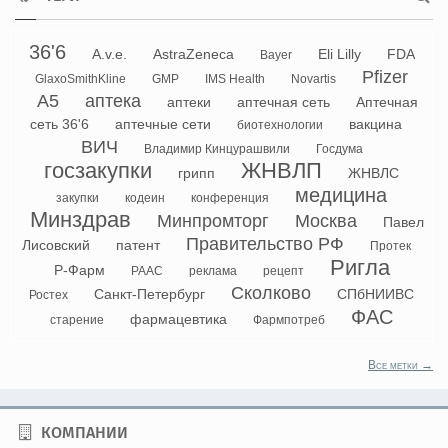
36'6
A.v.e.
AstraZeneca
Eli Lilly
FDA
Bayer
Pfizer
GlaxoSmithKline
GMP
IMS Health
Novartis
А5
аптека
аптеки
аптечная сеть
Аптечная
сеть 36'6
аптечные сети
вакцина
биотехнологии
ВИЧ
Владимир Кинцурашвили
Госдума
госзакупки
ЖНВЛП
грипп
ЖНВЛС
медицина
закупки
кодеин
конференция
Минздрав
Минпромторг
Москва
Павел
Правительство РФ
Лисовский
патент
Протек
Ригла
Р-Фарм
РААС
реклама
рецепт
Сколково
Санкт-Петербург
СПбНИИВС
Ростех
ФАС
фармацевтика
старение
Фармпотреб
Все метки →
КОМПАНИИ