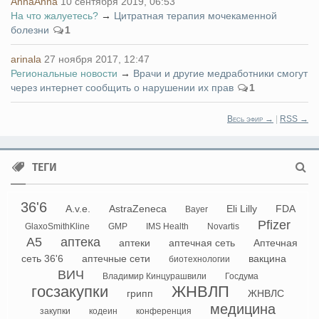
AnnaAnna
10 сентября 2019, 06:53
На что жалуетесь?
→
Цитратная терапия мочекаменной
болезни
1
arinala
27 ноября 2017, 12:47
Региональные новости
→
Врачи и другие медработники смогут
через интернет сообщить о нарушении их прав
1
Весь эфир →
|
RSS →
ТЕГИ
36'6
A.v.e.
AstraZeneca
Eli Lilly
FDA
Bayer
Pfizer
GlaxoSmithKline
GMP
IMS Health
Novartis
А5
аптека
аптеки
аптечная сеть
Аптечная
сеть 36'6
аптечные сети
вакцина
биотехнологии
ВИЧ
Владимир Кинцурашвили
Госдума
госзакупки
ЖНВЛП
грипп
ЖНВЛС
медицина
закупки
кодеин
конференция