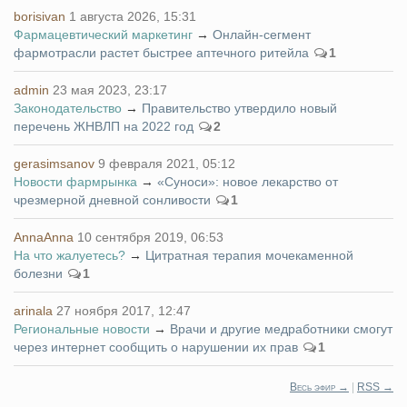
borisivan
1 августа 2026, 15:31
Фармацевтический маркетинг
→
Онлайн-сегмент
фармотрасли растет быстрее аптечного ритейла
1
admin
23 мая 2023, 23:17
Законодательство
→
Правительство утвердило новый
перечень ЖНВЛП на 2022 год
2
gerasimsanov
9 февраля 2021, 05:12
Новости фармрынка
→
«Суноси»: новое лекарство от
чрезмерной дневной сонливости
1
AnnaAnna
10 сентября 2019, 06:53
На что жалуетесь?
→
Цитратная терапия мочекаменной
болезни
1
arinala
27 ноября 2017, 12:47
Региональные новости
→
Врачи и другие медработники смогут
через интернет сообщить о нарушении их прав
1
Весь эфир →
|
RSS →