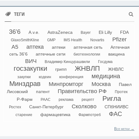
ТЕГИ
36'6
A.v.e.
AstraZeneca
Eli Lilly
FDA
Bayer
Pfizer
GlaxoSmithKline
GMP
IMS Health
Novartis
А5
аптека
аптеки
аптечная сеть
Аптечная
сеть 36'6
аптечные сети
вакцина
биотехнологии
ВИЧ
Владимир Кинцурашвили
Госдума
госзакупки
ЖНВЛП
грипп
ЖНВЛС
медицина
закупки
кодеин
конференция
Минздрав
Минпромторг
Москва
Павел
Правительство РФ
Лисовский
патент
Протек
Ригла
Р-Фарм
РААС
реклама
рецепт
Сколково
Санкт-Петербург
СПбНИИВС
Ростех
ФАС
фармацевтика
старение
Фармпотреб
Все метки →