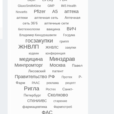
Bayer
GlaxoSmithKline
GMP
IMS Health
Pfizer
А5
аптека
Novartis
аптеки
аптечная сеть
Аптечная
сеть 36'6
аптечные сети
ВИЧ
вакцина
биотехнологии
Владимир Кинцурашвили
Госдума
госзакупки
грипп
ЖНВЛП
ЖНВЛС
закупки
кодеин
конференция
Минздрав
медицина
Минпромторг
Москва
Павел
Лисовский
патент
Правительство РФ
Р-
Протек
Фарм
РААС
реклама
рецепт
Ригла
Санкт-
Ростех
Сколково
Петербург
СПбНИИВС
старение
фармацевтика
Фармпотреб
ФАС