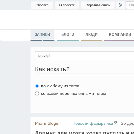
Справка
О проекте
Обратная связь
ЗАПИСИ
БЛОГИ
ЛЮДИ
КОМПАНИИ
Как искать?
по любому из тегов
со всеми перечисленными тегам
PharmBloger
→
Новости фармрынка
26 дек
Допинг для мозга хотят пустить в