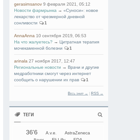
gerasimsanov
9 февраля 2021, 05:12
Новости фармрынка
→
«Суноси»: новое
лекарство от чрезмерной дневной
сонливости
1
AnnaAnna
10 сентября 2019, 06:53
На что жалуетесь?
→
Цитратная терапия
мочекаменной болезни
1
arinala
27 ноября 2017, 12:47
Региональные новости
→
Врачи и другие
медработники смогут через интернет
сообщить о нарушении их прав
1
Весь эфир →
|
RSS →
ТЕГИ
36'6
A.v.e.
AstraZeneca
Eli Lilly
FDA