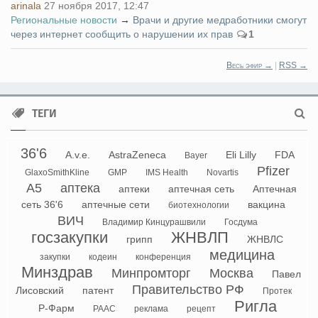
arinala
27 ноября 2017, 12:47
Региональные новости
→
Врачи и другие медработники смогут
через интернет сообщить о нарушении их прав
1
Весь эфир →
|
RSS →
ТЕГИ
36'6
A.v.e.
AstraZeneca
Eli Lilly
FDA
Bayer
Pfizer
GlaxoSmithKline
GMP
IMS Health
Novartis
А5
аптека
аптеки
аптечная сеть
Аптечная
сеть 36'6
аптечные сети
вакцина
биотехнологии
ВИЧ
Владимир Кинцурашвили
Госдума
госзакупки
ЖНВЛП
грипп
ЖНВЛС
медицина
закупки
кодеин
конференция
Минздрав
Минпромторг
Москва
Павел
Правительство РФ
Лисовский
патент
Протек
Ригла
Р-Фарм
РААС
реклама
рецепт