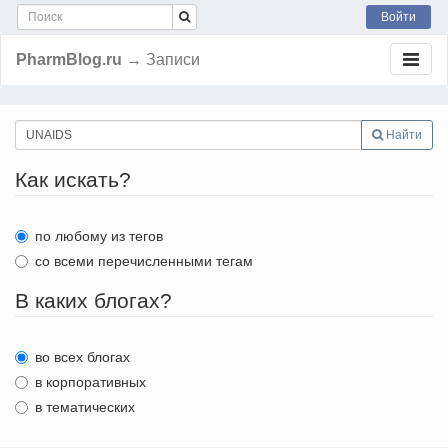
Войти
PharmBlog.ru
→ Записи
Найти
Как искать?
по любому из тегов
со всеми перечисленными тегам
В каких блогах?
во всех блогах
в корпоративных
в тематических