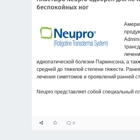
беспокойных ног
Америк
продук
Admini
трансд
лечени
идиопатической болезни Паркинсона, а так
средней до тяжелой степени тяжести. Ране
лечения симптомов и проявлений ранней с
Neupro представляет собой специальный п
0