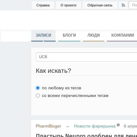
Справка
О проекте
Обратная связь
ЗАПИСИ
БЛОГИ
ЛЮДИ
КОМПАНИИ
Как искать?
по любому из тегов
со всеми перечисленными тегам
PharmBloger
→
Новости фармрынка
6 апре
Пластырь Neupro одобрен для леч