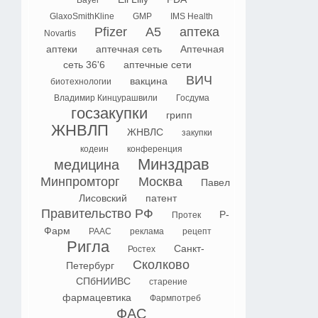
Bayer
GlaxoSmithKline
GMP
IMS Health
Pfizer
А5
аптека
Novartis
аптеки
аптечная сеть
Аптечная
сеть 36'6
аптечные сети
ВИЧ
вакцина
биотехнологии
Владимир Кинцурашвили
Госдума
госзакупки
грипп
ЖНВЛП
ЖНВЛС
закупки
кодеин
конференция
Минздрав
медицина
Минпромторг
Москва
Павел
Лисовский
патент
Правительство РФ
Р-
Протек
Фарм
РААС
реклама
рецепт
Ригла
Санкт-
Ростех
Сколково
Петербург
СПбНИИВС
старение
фармацевтика
Фармпотреб
ФАС