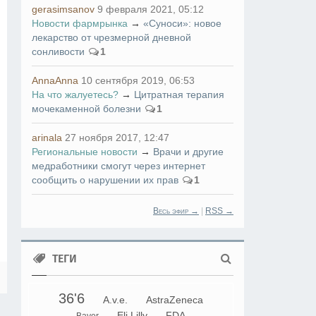
gerasimsanov
9 февраля 2021, 05:12
Новости фармрынка
→
«Суноси»: новое
лекарство от чрезмерной дневной
сонливости
1
AnnaAnna
10 сентября 2019, 06:53
На что жалуетесь?
→
Цитратная терапия
мочекаменной болезни
1
arinala
27 ноября 2017, 12:47
Региональные новости
→
Врачи и другие
медработники смогут через интернет
сообщить о нарушении их прав
1
Весь эфир →
|
RSS →
ТЕГИ
36'6
A.v.e.
AstraZeneca
Eli Lilly
FDA