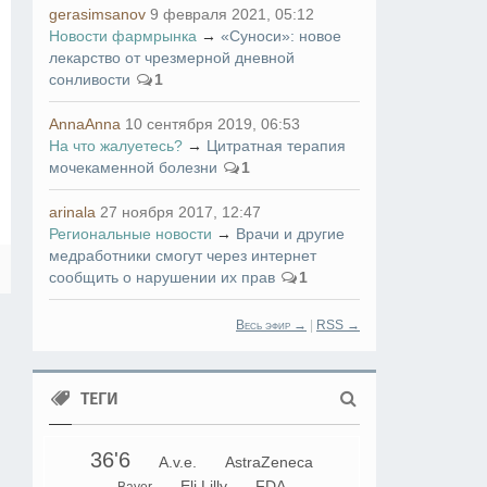
gerasimsanov
9 февраля 2021, 05:12
Новости фармрынка
→
«Суноси»: новое
лекарство от чрезмерной дневной
сонливости
1
AnnaAnna
10 сентября 2019, 06:53
На что жалуетесь?
→
Цитратная терапия
мочекаменной болезни
1
arinala
27 ноября 2017, 12:47
Региональные новости
→
Врачи и другие
медработники смогут через интернет
сообщить о нарушении их прав
1
Весь эфир →
|
RSS →
ТЕГИ
36'6
A.v.e.
AstraZeneca
Eli Lilly
FDA