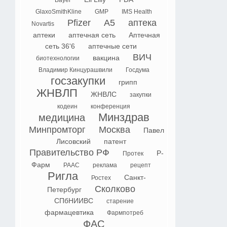
Bayer
GlaxoSmithKline
GMP
IMS Health
Pfizer
А5
аптека
Novartis
аптеки
аптечная сеть
Аптечная
сеть 36'6
аптечные сети
ВИЧ
вакцина
биотехнологии
Владимир Кинцурашвили
Госдума
госзакупки
грипп
ЖНВЛП
ЖНВЛС
закупки
кодеин
конференция
Минздрав
медицина
Минпромторг
Москва
Павел
Лисовский
патент
Правительство РФ
Р-
Протек
Фарм
РААС
реклама
рецепт
Ригла
Санкт-
Ростех
Сколково
Петербург
СПбНИИВС
старение
фармацевтика
Фармпотреб
ФАС