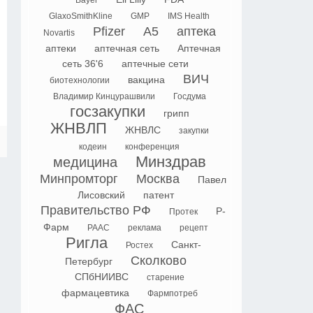
Bayer
GlaxoSmithKline
GMP
IMS Health
Pfizer
А5
аптека
Novartis
аптеки
аптечная сеть
Аптечная
сеть 36'6
аптечные сети
ВИЧ
вакцина
биотехнологии
Владимир Кинцурашвили
Госдума
госзакупки
грипп
ЖНВЛП
ЖНВЛС
закупки
кодеин
конференция
Минздрав
медицина
Минпромторг
Москва
Павел
Лисовский
патент
Правительство РФ
Р-
Протек
Фарм
РААС
реклама
рецепт
Ригла
Санкт-
Ростех
Сколково
Петербург
СПбНИИВС
старение
фармацевтика
Фармпотреб
ФАС