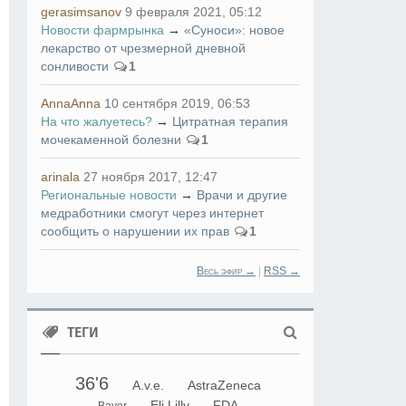
gerasimsanov
9 февраля 2021, 05:12
Новости фармрынка
→
«Суноси»: новое
лекарство от чрезмерной дневной
сонливости
1
AnnaAnna
10 сентября 2019, 06:53
На что жалуетесь?
→
Цитратная терапия
мочекаменной болезни
1
arinala
27 ноября 2017, 12:47
Региональные новости
→
Врачи и другие
медработники смогут через интернет
сообщить о нарушении их прав
1
Весь эфир →
|
RSS →
ТЕГИ
36'6
A.v.e.
AstraZeneca
Eli Lilly
FDA