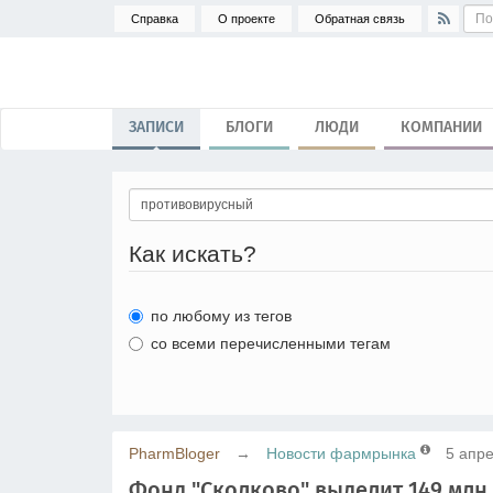
Справка
О проекте
Обратная связь
ЗАПИСИ
БЛОГИ
ЛЮДИ
КОМПАНИИ
Как искать?
по любому из тегов
со всеми перечисленными тегам
PharmBloger
→
Новости фармрынка
5 апре
Фонд "Сколково" выделит 149 млн