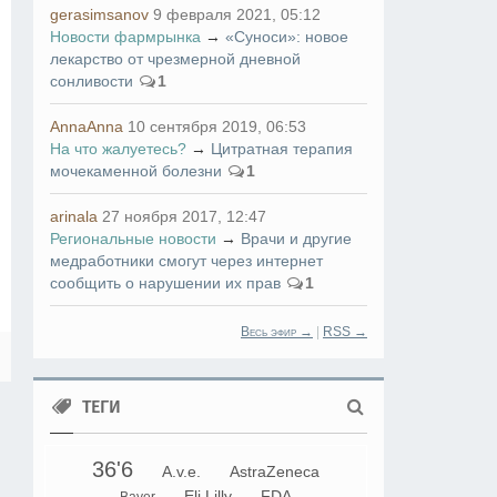
gerasimsanov
9 февраля 2021, 05:12
Новости фармрынка
→
«Суноси»: новое
лекарство от чрезмерной дневной
сонливости
1
AnnaAnna
10 сентября 2019, 06:53
На что жалуетесь?
→
Цитратная терапия
мочекаменной болезни
1
arinala
27 ноября 2017, 12:47
Региональные новости
→
Врачи и другие
медработники смогут через интернет
сообщить о нарушении их прав
1
Весь эфир →
|
RSS →
ТЕГИ
36'6
A.v.e.
AstraZeneca
Eli Lilly
FDA