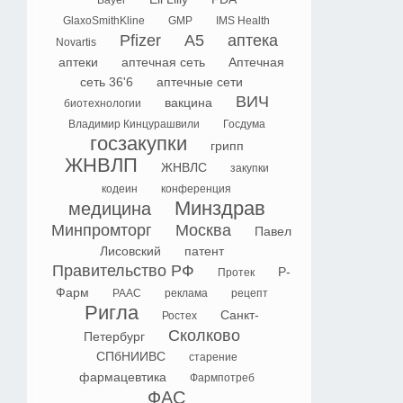
Bayer
GlaxoSmithKline
GMP
IMS Health
Pfizer
А5
аптека
Novartis
аптеки
аптечная сеть
Аптечная
сеть 36'6
аптечные сети
ВИЧ
вакцина
биотехнологии
Владимир Кинцурашвили
Госдума
госзакупки
грипп
ЖНВЛП
ЖНВЛС
закупки
кодеин
конференция
Минздрав
медицина
Минпромторг
Москва
Павел
Лисовский
патент
Правительство РФ
Р-
Протек
Фарм
РААС
реклама
рецепт
Ригла
Санкт-
Ростех
Сколково
Петербург
СПбНИИВС
старение
фармацевтика
Фармпотреб
ФАС