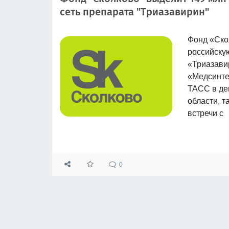
сеть препарата "Триазавирин"
Фонд «Ско
российску
«Триазави
«Медсинте
ТАСС в де
области, 
встречи с
0