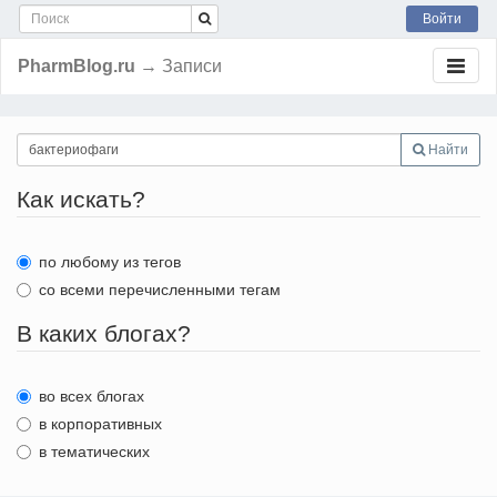
Войти
PharmBlog.ru
→ Записи
Найти
Как искать?
по любому из тегов
со всеми перечисленными тегам
В каких блогах?
во всех блогах
в корпоративных
в тематических