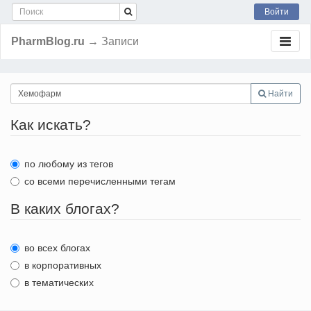
Войти
PharmBlog.ru
→ Записи
Найти
Как искать?
по любому из тегов
со всеми перечисленными тегам
В каких блогах?
во всех блогах
в корпоративных
в тематических