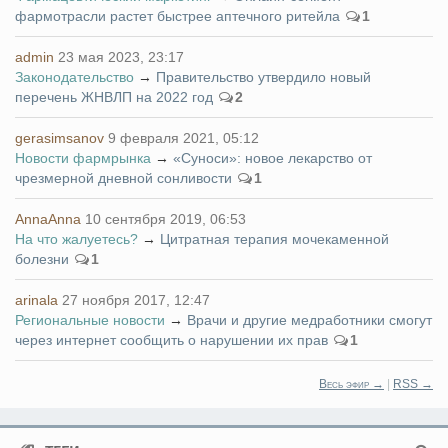
фармотрасли растет быстрее аптечного ритейла
1
admin
23 мая 2023, 23:17
Законодательство
→
Правительство утвердило новый
перечень ЖНВЛП на 2022 год
2
gerasimsanov
9 февраля 2021, 05:12
Новости фармрынка
→
«Суноси»: новое лекарство от
чрезмерной дневной сонливости
1
AnnaAnna
10 сентября 2019, 06:53
На что жалуетесь?
→
Цитратная терапия мочекаменной
болезни
1
arinala
27 ноября 2017, 12:47
Региональные новости
→
Врачи и другие медработники смогут
через интернет сообщить о нарушении их прав
1
Весь эфир →
|
RSS →