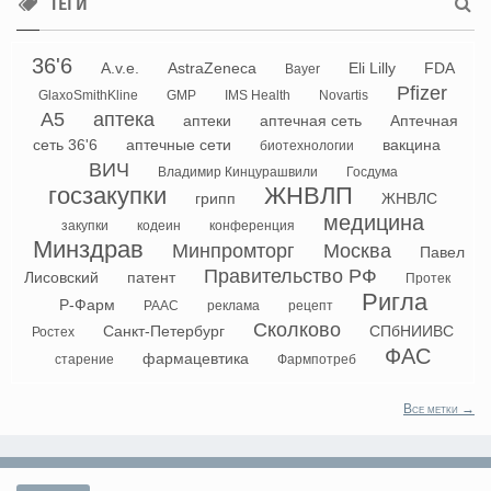
ТЕГИ
36'6
A.v.e.
AstraZeneca
Eli Lilly
FDA
Bayer
Pfizer
GlaxoSmithKline
GMP
IMS Health
Novartis
А5
аптека
аптеки
аптечная сеть
Аптечная
сеть 36'6
аптечные сети
вакцина
биотехнологии
ВИЧ
Владимир Кинцурашвили
Госдума
госзакупки
ЖНВЛП
грипп
ЖНВЛС
медицина
закупки
кодеин
конференция
Минздрав
Минпромторг
Москва
Павел
Правительство РФ
Лисовский
патент
Протек
Ригла
Р-Фарм
РААС
реклама
рецепт
Сколково
Санкт-Петербург
СПбНИИВС
Ростех
ФАС
фармацевтика
старение
Фармпотреб
Все метки →