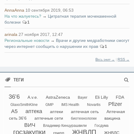
AnnaAnna
10 сентября 2019, 06:53
На что жалуетесь?
→
Цитратная терапия мочекаменной
болезни
1
arinala
27 ноября 2017, 12:47
Региональные новости
→
Врачи и другие медработники смогут
через интернет сообщить о нарушении их прав
1
Весь эфир →
|
RSS →
ТЕГИ
36'6
A.v.e.
AstraZeneca
Eli Lilly
FDA
Bayer
Pfizer
GlaxoSmithKline
GMP
IMS Health
Novartis
А5
аптека
аптеки
аптечная сеть
Аптечная
сеть 36'6
аптечные сети
вакцина
биотехнологии
ВИЧ
Владимир Кинцурашвили
Госдума
госзакупки
ЖНВЛП
грипп
ЖНВЛС