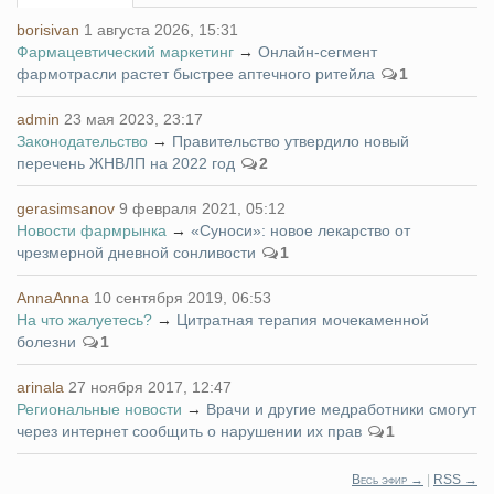
borisivan
1 августа 2026, 15:31
Фармацевтический маркетинг
→
Онлайн-сегмент
фармотрасли растет быстрее аптечного ритейла
1
admin
23 мая 2023, 23:17
Законодательство
→
Правительство утвердило новый
перечень ЖНВЛП на 2022 год
2
gerasimsanov
9 февраля 2021, 05:12
Новости фармрынка
→
«Суноси»: новое лекарство от
чрезмерной дневной сонливости
1
AnnaAnna
10 сентября 2019, 06:53
На что жалуетесь?
→
Цитратная терапия мочекаменной
болезни
1
arinala
27 ноября 2017, 12:47
Региональные новости
→
Врачи и другие медработники смогут
через интернет сообщить о нарушении их прав
1
Весь эфир →
|
RSS →