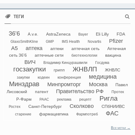
ТЕГИ
36'6
A.v.e.
AstraZeneca
Eli Lilly
FDA
Bayer
Pfizer
GlaxoSmithKline
GMP
IMS Health
Novartis
А5
аптека
аптеки
аптечная сеть
Аптечная
сеть 36'6
аптечные сети
вакцина
биотехнологии
ВИЧ
Владимир Кинцурашвили
Госдума
госзакупки
ЖНВЛП
грипп
ЖНВЛС
медицина
закупки
кодеин
конференция
Минздрав
Минпромторг
Москва
Павел
Правительство РФ
Лисовский
патент
Протек
Ригла
Р-Фарм
РААС
реклама
рецепт
Сколково
Санкт-Петербург
СПбНИИВС
Ростех
ФАС
фармацевтика
старение
Фармпотреб
Все метки →