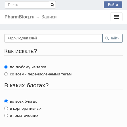
Войти
PharmBlog.ru
→ Записи
Найти
Как искать?
по любому из тегов
со всеми перечисленными тегам
В каких блогах?
во всех блогах
в корпоративных
в тематических