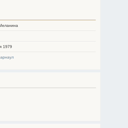
Меланина
я 1979
Барнаул